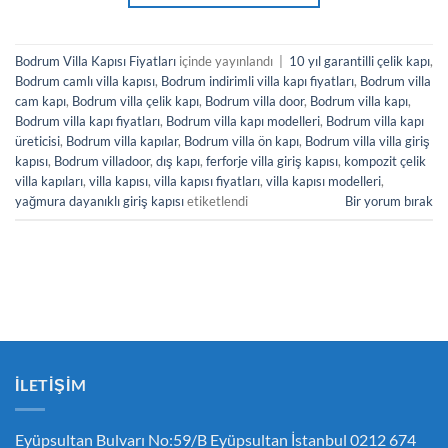
Bodrum Villa Kapısı Fiyatları
içinde yayınlandı
|
10 yıl garantilli çelik kapı
,
Bodrum camlı villa kapısı
,
Bodrum indirimli villa kapı fiyatları
,
Bodrum villa
cam kapı
,
Bodrum villa çelik kapı
,
Bodrum villa door
,
Bodrum villa kapı
,
Bodrum villa kapı fiyatları
,
Bodrum villa kapı modelleri
,
Bodrum villa kapı
üreticisi
,
Bodrum villa kapılar
,
Bodrum villa ön kapı
,
Bodrum villa villa giriş
kapısı
,
Bodrum villadoor
,
dış kapı
,
ferforje villa giriş kapısı
,
kompozit çelik
villa kapıları
,
villa kapısı
,
villa kapısı fiyatları
,
villa kapısı modelleri
,
yağmura dayanıklı giriş kapısı
etiketlendi
Bir yorum bırak
İLETIŞIM
Eyüpsultan Bulvarı No:59/B Eyüpsultan İstanbul 0212 674