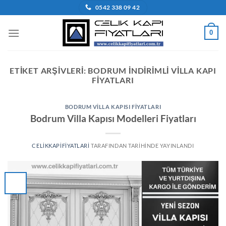
İçeriğe
0542 338 09 42
atla
0
ETIKET ARŞIVLERI:
BODRUM INDIRIMLI VILLA KAPI
FIYATLARI
BODRUM VILLA KAPISI FIYATLARI
Bodrum Villa Kapısı Modelleri Fiyatları
CELIKKAPIFIYATLARI
TARAFINDAN
TARIHINDE YAYINLANDI