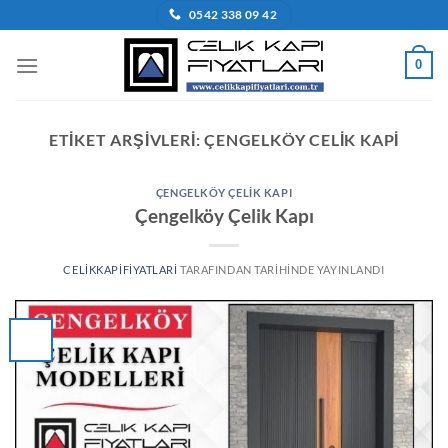
İçeriğe
0542 338 09 42
atla
0
ETIKET ARŞIVLERI:
ÇENGELKÖY CELIK KAPI
ÇENGELKÖY ÇELIK KAPI
Çengelköy Çelik Kapı
CELIKKAPIFIYATLARI
TARAFINDAN
TARIHINDE YAYINLANDI