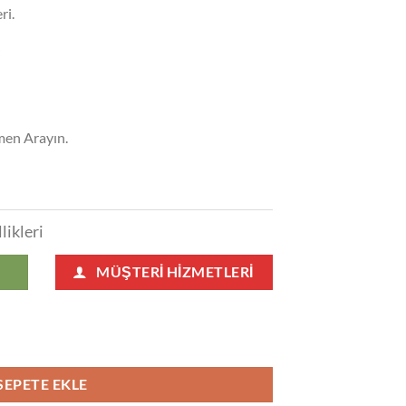
ri.
j
emen Arayın.
likleri
MÜŞTERI HIZMETLERI
ları 119 adet
SEPETE EKLE