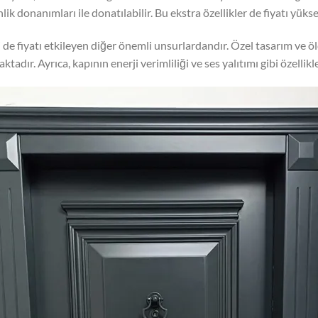
nlik donanımları ile donatılabilir. Bu ekstra özellikler de fiyatı yüks
i de fiyatı etkileyen diğer önemli unsurlardandır. Özel tasarım ve öl
adır. Ayrıca, kapının enerji verimliliği ve ses yalıtımı gibi özellikl