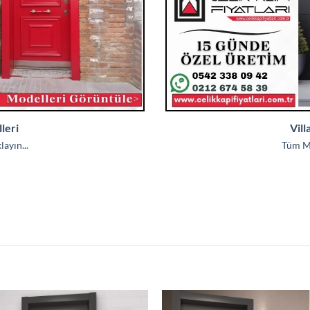
leri
Vill
ayın...
Tüm Mo