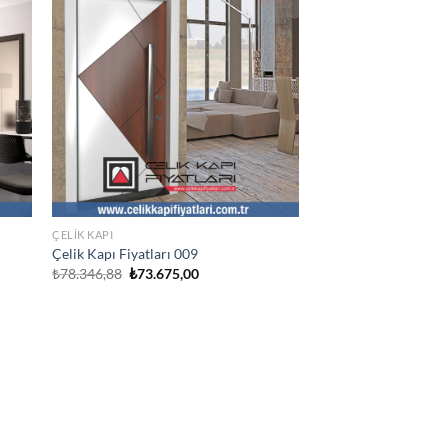
ÇELIK KAPI
Çelik Kapı Fiyatları 009
Orijinal
Şu
₺
78.346,88
₺
73.675,00
fiyat:
andaki
₺78.346,88.
fiyat:
.
₺73.675,00.