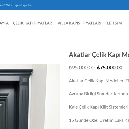
-
ısı
Villa Kapısı Fiyatları
AYFA
ÇELIK KAPI FIYATLARI
VILLA KAPISI FIYATLARI
İLETIŞIM
Akatlar Çelik Kapı Mo
Orijinal
Şu
₺
95.000,00
₺
75.000,00
fiyat:
an
₺95.000,00.
fiy
Akatlar Çelik Kapı Modelleri Fi
₺7
Avrupa Birliği Standartlarında I
Kale Çelik Kapı Kilit Sistemleri
15 Günde Özel Üretim Lüks Ka