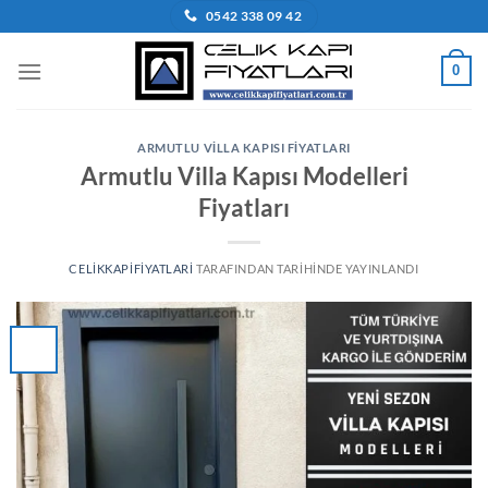
İçeriğe
0542 338 09 42
atla
0
ARMUTLU VILLA KAPISI FIYATLARI
Armutlu Villa Kapısı Modelleri
Fiyatları
CELIKKAPIFIYATLARI
TARAFINDAN
TARIHINDE YAYINLANDI