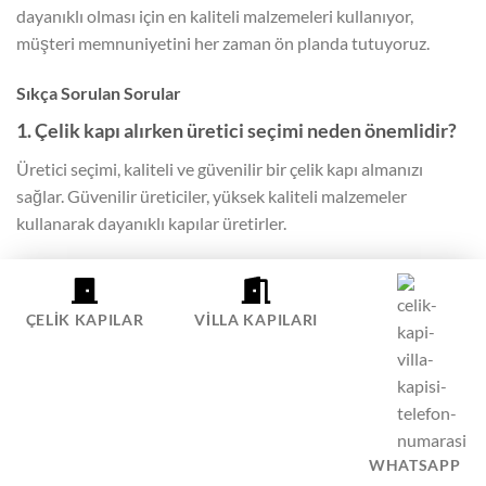
dayanıklı olması için en kaliteli malzemeleri kullanıyor,
müşteri memnuniyetini her zaman ön planda tutuyoruz.
Sıkça Sorulan Sorular
1. Çelik kapı alırken üretici seçimi neden önemlidir?
Üretici seçimi, kaliteli ve güvenilir bir çelik kapı almanızı
sağlar. Güvenilir üreticiler, yüksek kaliteli malzemeler
kullanarak dayanıklı kapılar üretirler.
2. İyi bir satıcı nasıl seçilir?
İyi bir satıcı, kaliteli ürünler sunar ve müşteri memnuniyetini
ÇELIK KAPILAR
VILLA KAPILARI
ön planda tutar. Ayrıca, satış sonrası hizmetler ve garanti
sunan satıcılar tercih edilmelidir.
3. Garanti ve satış sonrası hizmetler neden
önemlidir?
WHATSAPP