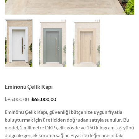
Eminönü Çelik Kapı
Orijinal
Şu
₺
95.000,00
₺
65.000,00
fiyat:
andaki
₺95.000,00.
fiyat:
Eminönü Çelik Kapı, güvenliği bütçenize uygun fiyatla
₺65.000,00.
buluşturmak için üreticiden doğrudan satışla sunulur.
Bu
model, 2 milimetre DKP çelik gövde ve 150 kilogram taş yünü
dolgu ile gerçek koruma sağlar. Fiyat ile değer arasındaki