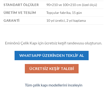
STANDART ÖLÇÜLER
90×210 ve 100×210 cm (özel ölçü)
ÜRETIM VE TESLIM
Topçular fabrika, 15 gün
GARANTI
10 yıl üretici, 2 yıl kaplama
Eminönü Çelik Kapı için ücretsiz keşif randevusu oluşturun.
WHATSAPP ÜZERINDEN TEKLIF AL
ÜCRETSIZ KEŞIF TALEBI
Tüm çelik kapı modellerini inceleyin