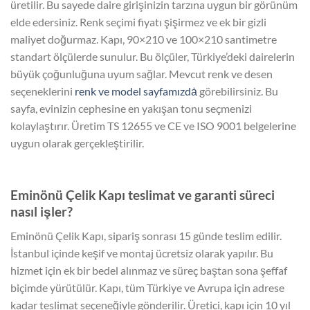
üretilir. Bu sayede daire girişinizin tarzına uygun bir görünüm
elde edersiniz. Renk seçimi fiyatı şişirmez ve ek bir gizli
maliyet doğurmaz. Kapı, 90×210 ve 100×210 santimetre
standart ölçülerde sunulur. Bu ölçüler, Türkiye’deki dairelerin
büyük çoğunluğuna uyum sağlar. Mevcut renk ve desen
seçeneklerini
renk ve model sayfamızdȧ
görebilirsiniz. Bu
sayfa, evinizin cephesine en yakışan tonu seçmenizi
kolaylaştırır. Üretim TS 12655 ve CE ve ISO 9001 belgelerine
uygun olarak gerçekleştirilir.
Eminönü Çelik Kapı teslimat ve garanti süreci
nasıl işler?
Eminönü Çelik Kapı, sipariş sonrası 15 günde teslim edilir.
İstanbul içinde keşif ve montaj ücretsiz olarak yapılır. Bu
hizmet için ek bir bedel alınmaz ve süreç baştan sona şeffaf
biçimde yürütülür. Kapı, tüm Türkiye ve Avrupa için adrese
kadar teslimat seçeneğiyle gönderilir. Üretici, kapı için 10 yıl