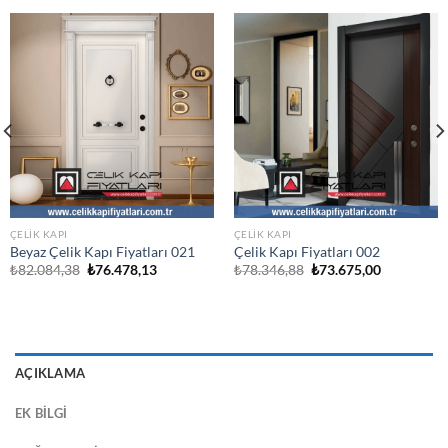
ÇELIK KAPI
ÇELIK KAPI
Beyaz Çelik Kapı Fiyatları 021
Çelik Kapı Fiyatları 002
Orijinal
Şu
Orijinal
Şu
₺
82.084,38
₺
76.478,13
₺
78.346,88
₺
73.675,00
fiyat:
andaki
fiyat:
andaki
₺82.084,38.
fiyat:
₺78.346,88.
fiyat:
.
₺76.478,13.
₺73.675,00
AÇIKLAMA
EK BILGI