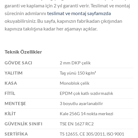
garanti ve kaplama için 2 yıl garanti verir. Teslimat ve montaj
sürecinin adımlarını
teslimat ve montaj sayfamızda
okuyabilirsiniz. Bu sayfa, kapınızın fabrikadan çıkışından
kapınıza takılışına kadar her aşamayı açıklar.
Teknik Özellikler
GÖVDE SACI
2 mm DKP çelik
YALITIM
Taş yünü 150 kg/m³
KASA
Monoblok çelik
FITIL
EPDM çok katlı sızdırmazlık
MENTEŞE
3 boyutlu ayarlanabilir
KILIT
Kale 256G 14 nokta merkezi
GÜVENLIK SINIFI
TSE EN 1627 RC2
SERTIFIKA
TS 12655, CE 305/2011, ISO 9001