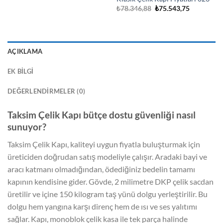
Orijinal
Şu
₺
78.346,88
₺
75.543,75
fiyat:
andaki
₺78.346,88.
fiyat:
.
₺75.543,75
AÇIKLAMA
EK BILGI
DEĞERLENDIRMELER (0)
Taksim Çelik Kapı bütçe dostu güvenliği nasıl
sunuyor?
Taksim Çelik Kapı, kaliteyi uygun fiyatla buluşturmak için
üreticiden doğrudan satış modeliyle çalışır. Aradaki bayi ve
aracı katmanı olmadığından, ödediğiniz bedelin tamamı
kapının kendisine gider. Gövde, 2 milimetre DKP çelik sacdan
üretilir ve içine 150 kilogram taş yünü dolgu yerleştirilir. Bu
dolgu hem yangına karşı direnç hem de ısı ve ses yalıtımı
sağlar. Kapı, monoblok çelik kasa ile tek parça halinde