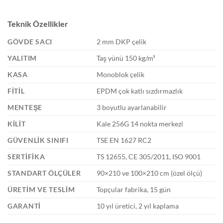
Teknik Özellikler
GÖVDE SACI
2 mm DKP çelik
YALITIM
Taş yünü 150 kg/m³
KASA
Monoblok çelik
FITIL
EPDM çok katlı sızdırmazlık
MENTEŞE
3 boyutlu ayarlanabilir
KILIT
Kale 256G 14 nokta merkezi
GÜVENLIK SINIFI
TSE EN 1627 RC2
SERTIFIKA
TS 12655, CE 305/2011, ISO 9001
STANDART ÖLÇÜLER
90×210 ve 100×210 cm (özel ölçü)
ÜRETIM VE TESLIM
Topçular fabrika, 15 gün
GARANTI
10 yıl üretici, 2 yıl kaplama