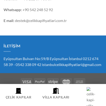
Whatsapp:
+90 542 248 52 92
E mail:
destek@celikkapifiyatlari.com.tr
İLETIŞIM
Eyüpsultan Bulvarı No:59/B Eyüpsultan İstanbul 0212 674
58 39 - 0542 338 09 42
istanbulcelikkapifiyatlari@gmail.com
ÇEREZ POLITIKASI
GIZLILIK POLITIKASI
İPTAL VE İADE POLITIKASI
ÇELIK KAPI FIYATLARI SIPARIŞ İLETIŞIM
HESABIM
ÇELIK KAPILAR
VILLA KAPILARI
Copyright 2026 ©
Çelik Kapı
-
Villa Kapısı
-
Pivot Kapı
-
Oda Kapısı
-
Villa Kapısı Fiyatları