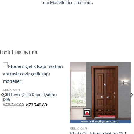
Tüm Modeller İçin Tıklayın...
İLGILI ÜRÜNLER
ÇELIK KAPI
Çift Renk Çelik Kapı Fiyatları
005
Orijinal
Şu
₺
78.346,88
₺
72.740,63
fiyat:
andaki
₺78.346,88.
fiyat:
₺72.740,63.
ÇELIK KAPI
Klasik Çelik Kapı Fiyatları 023