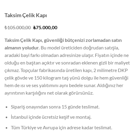
Taksim Çelik Kapı
Orijinal
Şu
₺
105.000,00
₺
75.000,00
fiyat:
andaki
₺105.000,00.
fiyat:
Taksim Çelik Kapı, güvenliği bütçenizi zorlamadan satın
₺75.000,00.
almanın yoludur.
Bu model üreticiden doğrudan satışla,
aradaki bayi farkı olmadan adresinize ulaşır. Fiyatın içinde ne
olduğu en baştan açıktır ve sonradan eklenen gizli bir maliyet
çıkmaz. Topçular fabrikasında üretilen kapı, 2 milimetre DKP
çelik gövde ve 150 kilogram taş yünü dolgu ile hem güvenliği
hem de ısı ve ses yalıtımını aynı bedele sunar. Aldığınız her
ayrıntının karşılığını net olarak görürsünüz.
Sipariş onayından sonra 15 günde teslimat.
İstanbul içinde ücretsiz keşif ve montaj.
Tüm Türkiye ve Avrupa için adrese kadar teslimat.