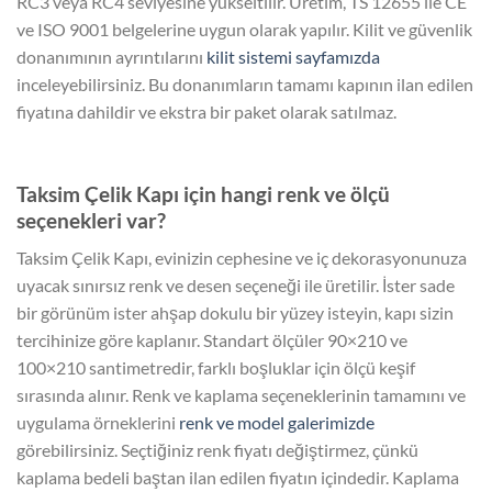
RC3 veya RC4 seviyesine yükseltilir. Üretim, TS 12655 ile CE
ve ISO 9001 belgelerine uygun olarak yapılır. Kilit ve güvenlik
donanımının ayrıntılarını
kilit sistemi sayfamızda
inceleyebilirsiniz. Bu donanımların tamamı kapının ilan edilen
fiyatına dahildir ve ekstra bir paket olarak satılmaz.
Taksim Çelik Kapı için hangi renk ve ölçü
seçenekleri var?
Taksim Çelik Kapı, evinizin cephesine ve iç dekorasyonunuza
uyacak sınırsız renk ve desen seçeneği ile üretilir. İster sade
bir görünüm ister ahşap dokulu bir yüzey isteyin, kapı sizin
tercihinize göre kaplanır. Standart ölçüler 90×210 ve
100×210 santimetredir, farklı boşluklar için ölçü keşif
sırasında alınır. Renk ve kaplama seçeneklerinin tamamını ve
uygulama örneklerini
renk ve model galerimizde
görebilirsiniz. Seçtiğiniz renk fiyatı değiştirmez, çünkü
kaplama bedeli baştan ilan edilen fiyatın içindedir. Kaplama