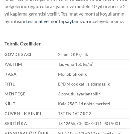
belgelerine uygun olarak yapılır ve modele 10 yıl üretici ile 2
yıl kaplama garantisi verilir. Teslimat ve montaj koşullarının
ayrıntısını
teslimat ve montaj sayfamızda
inceleyebilirsiniz.
Teknik Özellikler
GÖVDE SACI
2 mm DKP çelik
YALITIM
Taş yünü 150 kg/m³
KASA
Monoblok çelik
FITIL
EPDM çok katlı sızdırmazlık
MENTEŞE
3 boyutlu ayarlanabilir
KILIT
Kale 256G 14 nokta merkezi
GÜVENLIK SINIFI
TSE EN 1627 RC2
SERTIFIKA
TS 12655, CE 305/2011, ISO 9001
STANDART ÖLÇÜLER
90×210 ve 100×210 cm (özel ölçü)