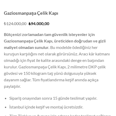
Gaziosmanpaşa Çelik Kapı
Orijinal
Şu
₺
124.000,00
₺
94.000,00
fiyat:
andaki
₺124.000,00.
fiyat:
Bütçenizi zorlamadan tam güvenlik isteyenler için
₺94.000,00.
Gaziosmanpaşa Çelik Kapı, üreticiden doğrudan ve gizli
maliyet olmadan sunulur.
Bu modelde ödediğiniz her
kuruşun karşılığını net olarak görürsünüz. Aracı kâr katmanı
olmadığı için fiyat ile kalite arasındaki denge en başından
kurulur. Gaziosmanpaşa Çelik Kapı, 2 milimetre DKP çelik
gövdesi ve 150 kilogram taş yünü dolgusuyla yüksek
dayanım sağlar. Tüm fiyatlandırma keşif anında açıkça
paylaşılır.
Sipariş onayından sonra 15 günde teslimat yapılır.
İstanbul içinde keşif ve montaj ücretsizdir.
Tüm Türkiye ve Avrupa için adrese kadar teslimat sağlanır.