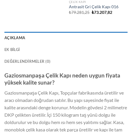
ÇELIK KAPI
Antrasit Gri Çelik Kapı 016
Orijinal
Şu
₺
79.281,25
₺
73.207,82
fiyat:
andaki
₺79.281,25.
fiyat:
.
₺73.207,82
AÇIKLAMA
EK BILGI
DEĞERLENDIRMELER (0)
Gaziosmanpaşa Çelik Kapı neden uygun fiyata
yüksek kalite sunar?
Gaziosmanpaşa Çelik Kapı, Topçular fabrikasında üretilir ve
aracı olmadan doğrudan satılır. Bu yapı sayesinde fiyat ile
kalite arasındaki denge korunur. Modelin gövdesi 2 milimetre
DKP çelikten üretilir. İçi 150 kilogram taş yünü dolgu ile
doldurulur ve bu dolgu hem ısı hem ses yalıtımı sağlar. Kasa,
monoblok çelik kasa olarak tek parça üretilir ve kapı ile tam