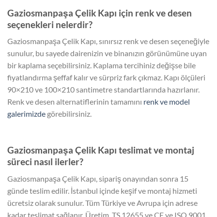
Gaziosmanpaşa Çelik Kapı için renk ve desen
seçenekleri nelerdir?
Gaziosmanpaşa Çelik Kapı, sınırsız renk ve desen seçeneğiyle
sunulur, bu sayede dairenizin ve binanızın görünümüne uyan
bir kaplama seçebilirsiniz. Kaplama tercihiniz değişse bile
fiyatlandırma şeffaf kalır ve sürpriz fark çıkmaz. Kapı ölçüleri
90×210 ve 100×210 santimetre standartlarında hazırlanır.
Renk ve desen alternatiflerinin tamamını
renk ve model
galerimizde
görebilirsiniz.
Gaziosmanpaşa Çelik Kapı teslimat ve montaj
süreci nasıl ilerler?
Gaziosmanpaşa Çelik Kapı, sipariş onayından sonra 15
günde teslim edilir. İstanbul içinde keşif ve montaj hizmeti
ücretsiz olarak sunulur. Tüm Türkiye ve Avrupa için adrese
kadar teslimat sağlanır. Üretim, TS 12655 ve CE ve ISO 9001