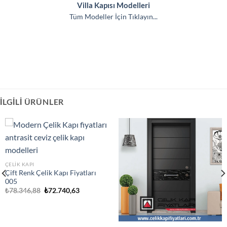
Villa Kapısı Modelleri
Tüm Modeller İçin Tıklayın...
İLGILI ÜRÜNLER
ÇELIK KAPI
Çift Renk Çelik Kapı Fiyatları
005
Orijinal
Şu
₺
78.346,88
₺
72.740,63
fiyat:
andaki
₺78.346,88.
fiyat:
₺72.740,63.