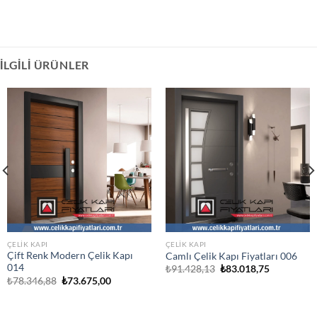
İLGILI ÜRÜNLER
ÇELIK KAPI
ÇELIK KAPI
Çift Renk Modern Çelik Kapı
Camlı Çelik Kapı Fiyatları 006
014
Orijinal
Şu
₺
91.428,13
₺
83.018,75
fiyat:
andaki
Orijinal
Şu
₺
78.346,88
₺
73.675,00
₺91.428,13.
fiyat:
fiyat:
andaki
.
₺83.018,75
₺78.346,88.
fiyat:
₺73.675,00.