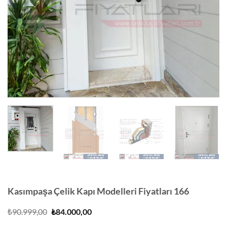
Kasımpaşa Çelik Kapı Modelleri Fiyatları 166
Orijinal
Şu
₺
90.999,00
₺
84.000,00
fiyat:
andaki