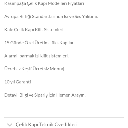
₺90.999,00.
fiyat:
Kasımpaşa Çelik Kapı Modelleri Fiyatları
₺84.000,00.
Avrupa Birliği Standartlarında Isı ve Ses Yalıtımı.
Kale Çelik Kapı Kilit Sistemleri.
15 Günde Özel Üretim Lüks Kapılar
Alarmlı parmak izi kilit sistemleri.
Ücretsiz Keşif Ücretsiz Montaj
10 yıl Garanti
Detaylı Bilgi ve Sipariş İçin Hemen Arayın.
Çelik Kapı Teknik Özellikleri