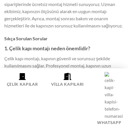
siparişlerinde ücretsiz montaj hizmeti sunuyoruz. Uzman
ekibimiz, kapınızın ölçüsünü alarak en uygun montajı
gerçekleştirir. Ayrıca, montaj sonrası bakım ve onarım
hizmetleri ile de kapınızın sorunsuz kullanılmasını sağlıyoruz.
Sıkça Sorulan Sorular
1. Çelik kapı montajı neden önemlidir?
Çelik kapı montajı, kapının güvenli ve sorunsuz şekilde
kullanılmasını sağlar. Profesyonel montaj, kapının uzun
ömürlü olmasını ve maksimum güvenlik sağlamasını garanti
eder.
ÇELIK KAPILAR
VILLA KAPILARI
2. Profesyonel montaj hizmeti neden tercih
edilmelidir?
Profesyonel montaj hizmeti, kapının doğru şekilde monte
edilmesini ve hırsızlığa karşı etkin koruma sağlamasını
WHATSAPP
garantiler.