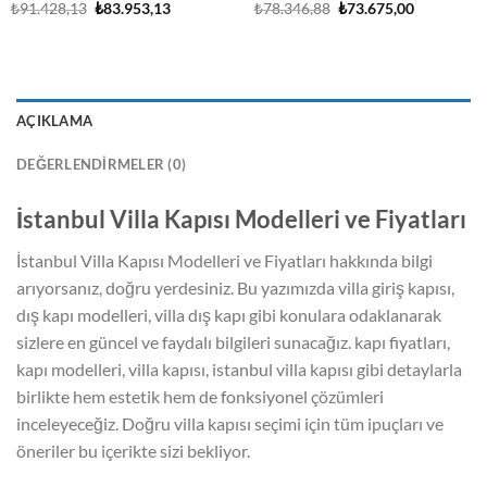
Orijinal
Şu
Orijinal
Şu
₺
91.428,13
₺
83.953,13
₺
78.346,88
₺
73.675,00
fiyat:
andaki
fiyat:
andaki
₺91.428,13.
fiyat:
₺78.346,88.
fiyat:
.
₺83.953,13.
₺73.675,00
AÇIKLAMA
DEĞERLENDIRMELER (0)
İstanbul Villa Kapısı Modelleri ve Fiyatları
İstanbul Villa Kapısı Modelleri ve Fiyatları hakkında bilgi
arıyorsanız, doğru yerdesiniz. Bu yazımızda villa giriş kapısı,
dış kapı modelleri, villa dış kapı gibi konulara odaklanarak
sizlere en güncel ve faydalı bilgileri sunacağız. kapı fiyatları,
kapı modelleri, villa kapısı, istanbul villa kapısı gibi detaylarla
birlikte hem estetik hem de fonksiyonel çözümleri
inceleyeceğiz. Doğru villa kapısı seçimi için tüm ipuçları ve
öneriler bu içerikte sizi bekliyor.