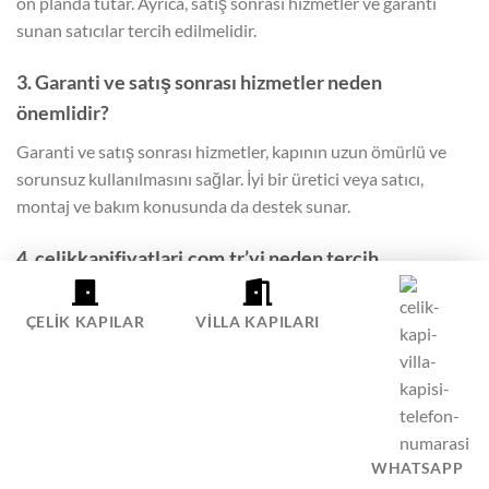
ön planda tutar. Ayrıca, satış sonrası hizmetler ve garanti
sunan satıcılar tercih edilmelidir.
3. Garanti ve satış sonrası hizmetler neden
önemlidir?
Garanti ve satış sonrası hizmetler, kapının uzun ömürlü ve
sorunsuz kullanılmasını sağlar. İyi bir üretici veya satıcı,
montaj ve bakım konusunda da destek sunar.
4. celikkapifiyatlari.com.tr’yi neden tercih
etmeliyim?
ÇELIK KAPILAR
VILLA KAPILARI
celikkapifiyatlari.com.tr olarak, yüksek kaliteli çelik kapılar ve
profesyonel hizmetler sunuyoruz. Müşteri memnuniyetini
her zaman ön planda tutuyoruz.
5. Ürünlerinizde hangi malzemeleri kullanıyorsunuz?
WHATSAPP
Ürünlerimizde en kaliteli çelik ve dayanıklı kaplama