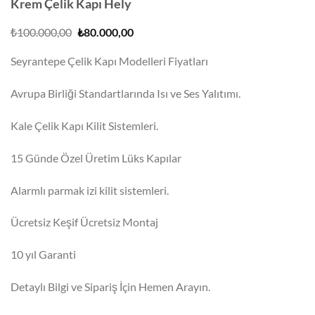
Krem Çelik Kapı Hely
Orijinal
Şu
₺
100.000,00
₺
80.000,00
fiyat:
andaki
₺100.000,00.
fiyat:
Seyrantepe Çelik Kapı Modelleri Fiyatları
₺80.000,00.
Avrupa Birliği Standartlarında Isı ve Ses Yalıtımı.
Kale Çelik Kapı Kilit Sistemleri.
15 Günde Özel Üretim Lüks Kapılar
Alarmlı parmak izi kilit sistemleri.
Ücretsiz Keşif Ücretsiz Montaj
10 yıl Garanti
Detaylı Bilgi ve Sipariş İçin Hemen Arayın.