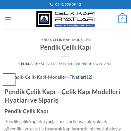
İçeriğe
0542 338 09 42
atla
0
PENDIK ÇELIK KAPI MODELLERI
Pendik Çelik Kapı
CELIKKAPIFIYATLARI
TARAFINDAN
TARIHINDE YAYINLANDI
Pendik Çelik Kapı – Çelik Kapı Modelleri
Fiyatları ve Sipariş
Pendik Çelik Kapı
Pendik çelik kapı ihtiyaçlarınızı karşılayacak, yüksek
güvenlikli ve estetik tasarımlı kapılarımızla hizmetinizdeyiz.