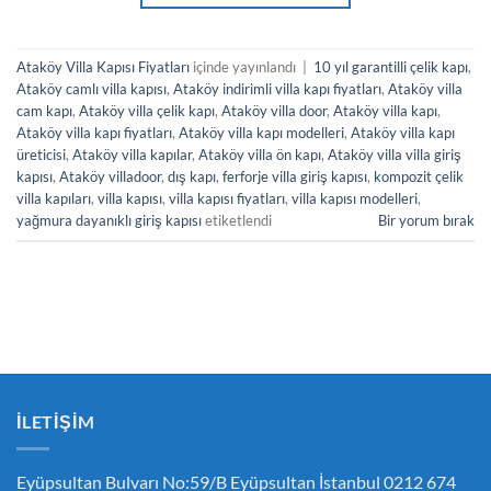
Ataköy Villa Kapısı Fiyatları
içinde yayınlandı
|
10 yıl garantilli çelik kapı
,
Ataköy camlı villa kapısı
,
Ataköy indirimli villa kapı fiyatları
,
Ataköy villa
cam kapı
,
Ataköy villa çelik kapı
,
Ataköy villa door
,
Ataköy villa kapı
,
Ataköy villa kapı fiyatları
,
Ataköy villa kapı modelleri
,
Ataköy villa kapı
üreticisi
,
Ataköy villa kapılar
,
Ataköy villa ön kapı
,
Ataköy villa villa giriş
kapısı
,
Ataköy villadoor
,
dış kapı
,
ferforje villa giriş kapısı
,
kompozit çelik
villa kapıları
,
villa kapısı
,
villa kapısı fiyatları
,
villa kapısı modelleri
,
yağmura dayanıklı giriş kapısı
etiketlendi
Bir yorum bırak
İLETIŞIM
Eyüpsultan Bulvarı No:59/B Eyüpsultan İstanbul 0212 674