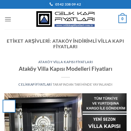
İçeriğe
0542 338 09 42
atla
0
ETIKET ARŞIVLERI:
ATAKÖY INDIRIMLI VILLA KAPI
FIYATLARI
ATAKÖY VILLA KAPISI FIYATLARI
Ataköy Villa Kapısı Modelleri Fiyatları
CELIKKAPIFIYATLARI
TARAFINDAN
TARIHINDE YAYINLANDI