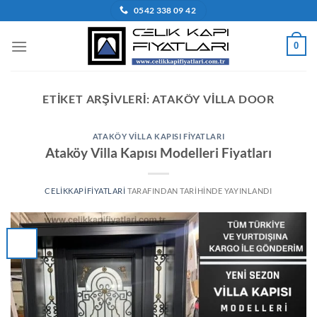
İçeriğe
0542 338 09 42
atla
0
ETIKET ARŞIVLERI:
ATAKÖY VILLA DOOR
ATAKÖY VILLA KAPISI FIYATLARI
Ataköy Villa Kapısı Modelleri Fiyatları
CELIKKAPIFIYATLARI
TARAFINDAN
TARIHINDE YAYINLANDI