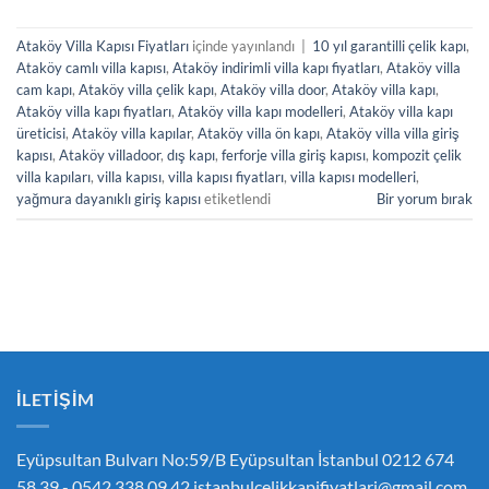
Ataköy Villa Kapısı Fiyatları
içinde yayınlandı
|
10 yıl garantilli çelik kapı
,
Ataköy camlı villa kapısı
,
Ataköy indirimli villa kapı fiyatları
,
Ataköy villa
cam kapı
,
Ataköy villa çelik kapı
,
Ataköy villa door
,
Ataköy villa kapı
,
Ataköy villa kapı fiyatları
,
Ataköy villa kapı modelleri
,
Ataköy villa kapı
üreticisi
,
Ataköy villa kapılar
,
Ataköy villa ön kapı
,
Ataköy villa villa giriş
kapısı
,
Ataköy villadoor
,
dış kapı
,
ferforje villa giriş kapısı
,
kompozit çelik
villa kapıları
,
villa kapısı
,
villa kapısı fiyatları
,
villa kapısı modelleri
,
yağmura dayanıklı giriş kapısı
etiketlendi
Bir yorum bırak
İLETIŞIM
Eyüpsultan Bulvarı No:59/B Eyüpsultan İstanbul 0212 674
58 39 - 0542 338 09 42
istanbulcelikkapifiyatlari@gmail.com