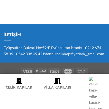
İLETIŞIM
Eyüpsultan Bulvarı No:59/B Eyüpsultan İstanbul 0212 674
58 39 - 0542 338 09 42
istanbulcelikkapifiyatlari@gmail.com
ÇEREZ POLITIKASI
GIZLILIK POLITIKASI
İPTAL VE İADE POLITIKASI
ÇELIK KAPI FIYATLARI SIPARIŞ İLETIŞIM
HESABIM
ÇELIK KAPILAR
VILLA KAPILARI
Copyright 2026 ©
Çelik Kapı
-
Villa Kapısı
-
Pivot Kapı
-
Oda Kapısı
-
Villa Kapısı Fiyatları