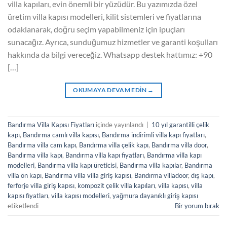
villa kapıları, evin önemli bir yüzüdür. Bu yazımızda özel
üretim villa kapısı modelleri, kilit sistemleri ve fiyatlarına
odaklanarak, doğru seçim yapabilmeniz için ipuçları
sunacağız. Ayrıca, sunduğumuz hizmetler ve garanti koşulları
hakkında da bilgi vereceğiz. Whatsapp destek hattımız: +90
[…]
OKUMAYA DEVAM EDIN
→
Bandırma Villa Kapısı Fiyatları
içinde yayınlandı
|
10 yıl garantilli çelik
kapı
,
Bandırma camlı villa kapısı
,
Bandırma indirimli villa kapı fiyatları
,
Bandırma villa cam kapı
,
Bandırma villa çelik kapı
,
Bandırma villa door
,
Bandırma villa kapı
,
Bandırma villa kapı fiyatları
,
Bandırma villa kapı
modelleri
,
Bandırma villa kapı üreticisi
,
Bandırma villa kapılar
,
Bandırma
villa ön kapı
,
Bandırma villa villa giriş kapısı
,
Bandırma villadoor
,
dış kapı
,
ferforje villa giriş kapısı
,
kompozit çelik villa kapıları
,
villa kapısı
,
villa
kapısı fiyatları
,
villa kapısı modelleri
,
yağmura dayanıklı giriş kapısı
etiketlendi
Bir yorum bırak