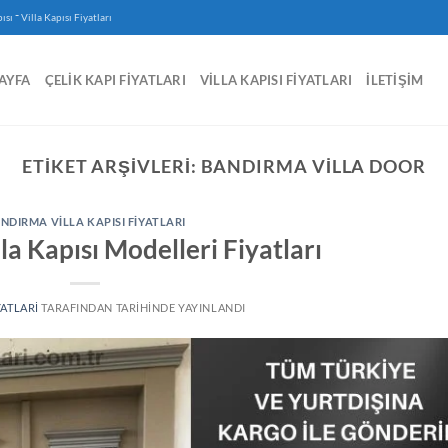
-
ısı
Villa Kapısı Fiyatları
AYFA
ÇELIK KAPI FIYATLARI
VILLA KAPISI FIYATLARI
İLETIŞIM
ETIKET ARŞIVLERI:
BANDIRMA VILLA DOOR
NDIRMA VILLA KAPISI FIYATLARI
a Kapısı Modelleri Fiyatları
YATLARI
TARAFINDAN
TARIHINDE YAYINLANDI