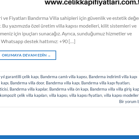
ve Fiyatları Bandırma Villa sahipleri için güvenlik ve estetik değe
. Bu yazımızda özel üretim villa kapısı modelleri, kilit sistemleri ve
lmeniz için ipuçları sunacağız. Ayrıca, sunduğumuz hizmetler ve
z. Whatsapp destek hattımız: +90 […]
OKUMAYA DEVAM EDIN
→
yıl garantilli çelik kapı
,
Bandırma camlı villa kapısı
,
Bandırma indirimli villa kapı
 kapı
,
Bandırma villa door
,
Bandırma villa kapı
,
Bandırma villa kapı fiyatları
,
icisi
,
Bandırma villa kapılar
,
Bandırma villa ön kapı
,
Bandırma villa villa giriş kap
kompozit çelik villa kapıları
,
villa kapısı
,
villa kapısı fiyatları
,
villa kapısı modeller
Bir yorum 