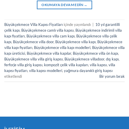
OKUMAYA DEVAM EDIN
→
Büyükçekmece Villa Kapısı Fiyatları
içinde yayınlandı
|
10 yıl garantilli
çelik kapı
,
Büyükçekmece camlı villa kapısı
,
Büyükçekmece indirimli villa
kapı fiyatları
,
Büyükçekmece villa cam kapı
,
Büyükçekmece villa çelik
kapı
,
Büyükçekmece villa door
,
Büyükçekmece villa kapı
,
Büyükçekmece
villa kapı fiyatları
,
Büyükçekmece villa kapı modelleri
,
Büyükçekmece villa
kapı üreticisi
,
Büyükçekmece villa kapılar
,
Büyükçekmece villa ön kapı
,
Büyükçekmece villa villa giriş kapısı
,
Büyükçekmece villadoor
,
dış kapı
,
ferforje villa giriş kapısı
,
kompozit çelik villa kapıları
,
villa kapısı
,
villa
kapısı fiyatları
,
villa kapısı modelleri
,
yağmura dayanıklı giriş kapısı
etiketlendi
Bir yorum bırak