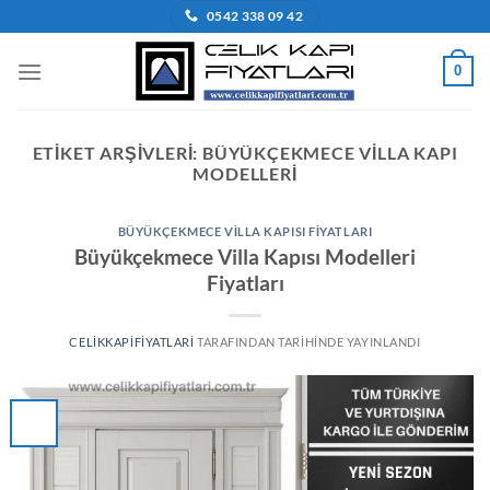
İçeriğe
0542 338 09 42
atla
0
ETIKET ARŞIVLERI:
BÜYÜKÇEKMECE VILLA KAPI
MODELLERI
BÜYÜKÇEKMECE VILLA KAPISI FIYATLARI
Büyükçekmece Villa Kapısı Modelleri
Fiyatları
CELIKKAPIFIYATLARI
TARAFINDAN
TARIHINDE YAYINLANDI