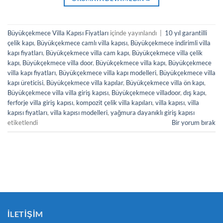
Büyükçekmece Villa Kapısı Fiyatları
içinde yayınlandı
|
10 yıl garantilli
çelik kapı
,
Büyükçekmece camlı villa kapısı
,
Büyükçekmece indirimli villa
kapı fiyatları
,
Büyükçekmece villa cam kapı
,
Büyükçekmece villa çelik
kapı
,
Büyükçekmece villa door
,
Büyükçekmece villa kapı
,
Büyükçekmece
villa kapı fiyatları
,
Büyükçekmece villa kapı modelleri
,
Büyükçekmece villa
kapı üreticisi
,
Büyükçekmece villa kapılar
,
Büyükçekmece villa ön kapı
,
Büyükçekmece villa villa giriş kapısı
,
Büyükçekmece villadoor
,
dış kapı
,
ferforje villa giriş kapısı
,
kompozit çelik villa kapıları
,
villa kapısı
,
villa
kapısı fiyatları
,
villa kapısı modelleri
,
yağmura dayanıklı giriş kapısı
etiketlendi
Bir yorum bırak
İLETIŞIM