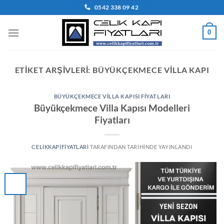
İçeriğe
0542 338 09 42
atla
0
ETIKET ARŞIVLERI:
BÜYÜKÇEKMECE VILLA KAPI
BÜYÜKÇEKMECE VILLA KAPISI FIYATLARI
Büyükçekmece Villa Kapısı Modelleri
Fiyatları
CELIKKAPIFIYATLARI
TARAFINDAN
TARIHINDE YAYINLANDI