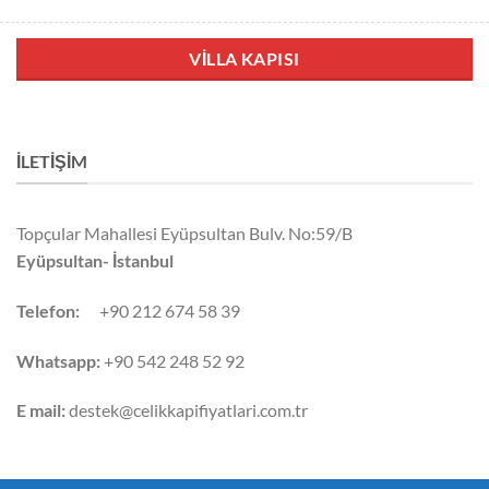
VILLA KAPISI
İLETIŞIM
Topçular Mahallesi Eyüpsultan Bulv. No:59/B
Eyüpsultan- İstanbul
Telefon:
+90 212 674 58 39
Whatsapp:
+90 542 248 52 92
E mail:
destek@celikkapifiyatlari.com.tr