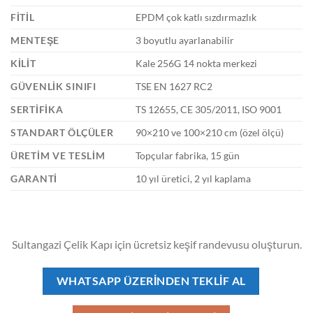
FITIL
EPDM çok katlı sızdırmazlık
MENTEŞE
3 boyutlu ayarlanabilir
KILIT
Kale 256G 14 nokta merkezi
GÜVENLIK SINIFI
TSE EN 1627 RC2
SERTIFIKA
TS 12655, CE 305/2011, ISO 9001
STANDART ÖLÇÜLER
90×210 ve 100×210 cm (özel ölçü)
ÜRETIM VE TESLIM
Topçular fabrika, 15 gün
GARANTI
10 yıl üretici, 2 yıl kaplama
Sultangazi Çelik Kapı için ücretsiz keşif randevusu oluşturun.
WHATSAPP ÜZERINDEN TEKLIF AL