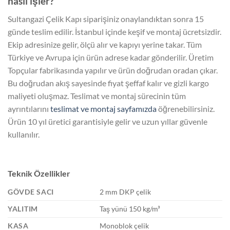
nasıl işler?
Sultangazi Çelik Kapı siparişiniz onaylandıktan sonra 15
günde teslim edilir. İstanbul içinde keşif ve montaj ücretsizdir.
Ekip adresinize gelir, ölçü alır ve kapıyı yerine takar. Tüm
Türkiye ve Avrupa için ürün adrese kadar gönderilir. Üretim
Topçular fabrikasında yapılır ve ürün doğrudan oradan çıkar.
Bu doğrudan akış sayesinde fiyat şeffaf kalır ve gizli kargo
maliyeti oluşmaz. Teslimat ve montaj sürecinin tüm
ayrıntılarını
teslimat ve montaj sayfamızda
öğrenebilirsiniz.
Ürün 10 yıl üretici garantisiyle gelir ve uzun yıllar güvenle
kullanılır.
Teknik Özellikler
GÖVDE SACI
2 mm DKP çelik
YALITIM
Taş yünü 150 kg/m³
KASA
Monoblok çelik