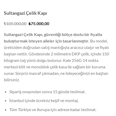
Sultangazi Çelik Kapı
Orijinal
Şu
₺
105.000,00
₺
75.000,00
fiyat:
andaki
₺105.000,00.
fiyat:
Sultangazi Çelik Kapı, güvenliği bütçe dostu bir fiyatla
₺75.000,00.
buluşturmak isteyen aileler için tasarlanmıştır.
Bu model,
üreticiden doğrudan satış mantığıyla aracısız ulaşır ve fiyatı
baştan nettir. Gövdesinde 2 milimetre DKP çelik, içinde 150
kilogram taş yünü dolgu bulunur. Kale 256G 14 nokta
merkezi kilit ve monoblok çelik kasa ile sağlam bir koruma
sunar. Sürpriz masraf çıkmadan, ne ödeyeceğinizi en baştan
bilirsiniz.
Sipariş onayından sonra 15 günde teslimat.
İstanbul içinde ücretsiz keşif ve montaj.
Tüm Türkiye ve Avrupa için adrese kadar teslimat.