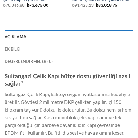
Orijinal
Şu
Orijinal
Şu
₺
78.346,88
₺
73.675,00
₺
91.428,13
₺
83.018,75
fiyat:
andaki
fiyat:
andaki
₺78.346,88.
fiyat:
₺91.428,13.
fiyat:
.
₺73.675,00.
₺83.018,75
AÇIKLAMA
EK BILGI
DEĞERLENDIRMELER (0)
Sultangazi Çelik Kapı bütçe dostu güvenliği nasıl
sağlar?
Sultangazi Çelik Kapı, kaliteyi uygun fiyatla sunma hedefiyle
üretilir. Gövdesi 2 milimetre DKP çelikten yapılır. İçi 150
kilogram taş yünü dolgu ile doldurulur. Bu dolgu hem ısı hem
ses yalıtımı sağlar. Kasa monoblok çelik yapıdadır ve tek
parça olduğu için darbeye dayanıklıdır. Kapı çevresinde
EPDM fitil kullanılır. Bu fitil dış sesi ve hava akımını keser.