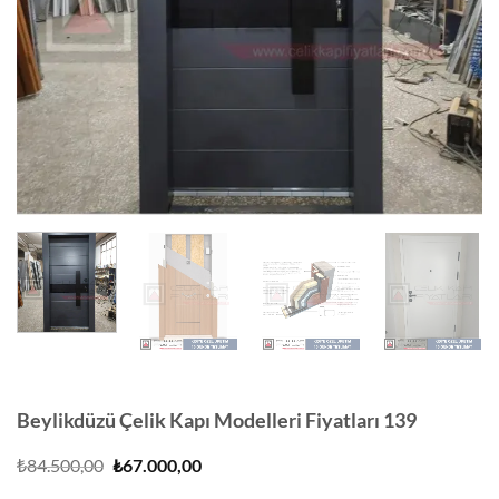
Beylikdüzü Çelik Kapı Modelleri Fiyatları 139
Orijinal
Şu
₺
84.500,00
₺
67.000,00
fiyat:
andaki