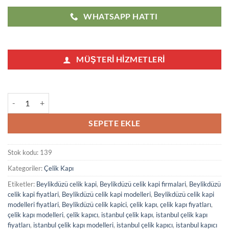
WHATSAPP HATTI
MÜŞTERI HIZMETLERI
Beylikdüzü Çelik Kapı Modelleri Fiyatları 139 adet
SEPETE EKLE
Stok kodu:
139
Kategoriler:
Çelik Kapı
Etiketler:
Beylikdüzü celik kapi
,
Beylikdüzü celik kapi firmalari
,
Beylikdüzü
celik kapi fiyatlari
,
Beylikdüzü celik kapi modelleri
,
Beylikdüzü celik kapi
modelleri fiyatlari
,
Beylikdüzü celik kapici
,
çelik kapı
,
çelik kapı fiyatları
,
çelik kapı modelleri
,
çelik kapıcı
,
istanbul çelik kapı
,
istanbul çelik kapı
fiyatları
,
istanbul çelik kapı modelleri
,
istanbul çelik kapıcı
,
istanbul kapıcı