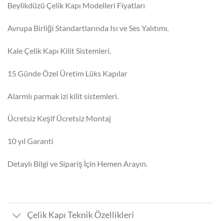
₺84.500,00.
fiyat:
Beylikdüzü Çelik Kapı Modelleri Fiyatları
₺67.000,00.
Avrupa Birliği Standartlarında Isı ve Ses Yalıtımı.
Kale Çelik Kapı Kilit Sistemleri.
15 Günde Özel Üretim Lüks Kapılar
Alarmlı parmak izi kilit sistemleri.
Ücretsiz Keşif Ücretsiz Montaj
10 yıl Garanti
Detaylı Bilgi ve Sipariş İçin Hemen Arayın.
Çelik Kapı Teknik Özellikleri