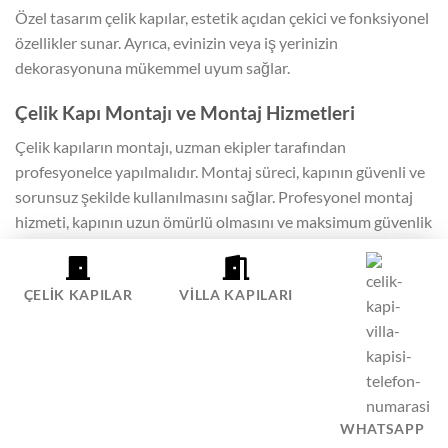
Özel tasarım çelik kapılar, estetik açıdan çekici ve fonksiyonel
özellikler sunar. Ayrıca, evinizin veya iş yerinizin
dekorasyonuna mükemmel uyum sağlar.
Çelik Kapı Montajı ve Montaj Hizmetleri
Çelik kapıların montajı, uzman ekipler tarafından
profesyonelce yapılmalıdır. Montaj süreci, kapının güvenli ve
sorunsuz şekilde kullanılmasını sağlar. Profesyonel montaj
hizmeti, kapının uzun ömürlü olmasını ve maksimum güvenlik
sağlamasını garanti eder. Kapının doğru şekilde monte
edilmesi, hırsızlığa karşı etkin koruma sağlar.
ÇELIK KAPILAR
VILLA KAPILARI
celikkapifiyatlari.com.tr olarak, İstanbul içi tüm çelik kapı
siparişlerinde ücretsiz montaj hizmeti sunuyoruz. Uzman
ekibimiz, kapınızın ölçüsünü alarak en uygun montajı
gerçekleştirir. Ayrıca, montaj sonrası bakım ve onarım
hizmetleri ile de kapınızın sorunsuz kullanılmasını sağlıyoruz.
WHATSAPP