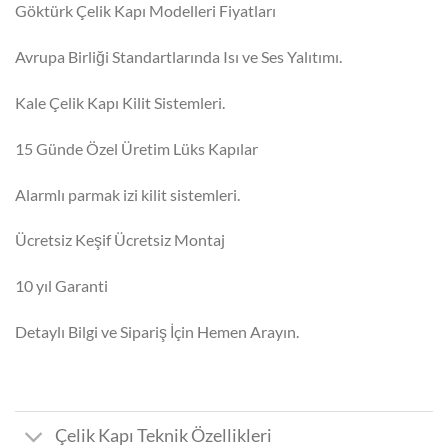
₺93.500,00.
fiyat:
Göktürk Çelik Kapı Modelleri Fiyatları
₺83.000,00.
Avrupa Birliği Standartlarında Isı ve Ses Yalıtımı.
Kale Çelik Kapı Kilit Sistemleri.
15 Günde Özel Üretim Lüks Kapılar
Alarmlı parmak izi kilit sistemleri.
Ücretsiz Keşif Ücretsiz Montaj
10 yıl Garanti
Detaylı Bilgi ve Sipariş İçin Hemen Arayın.
Çelik Kapı Teknik Özellikleri