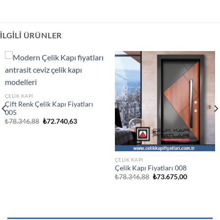
İLGILI ÜRÜNLER
ÇELIK KAPI
Çift Renk Çelik Kapı Fiyatları
005
Orijinal
Şu
₺
78.346,88
₺
72.740,63
fiyat:
andaki
₺78.346,88.
fiyat:
₺72.740,63.
ÇELIK KAPI
Çelik Kapı Fiyatları 008
Orijinal
Şu
₺
78.346,88
₺
73.675,00
fiyat:
andaki
₺78.346,88.
fiyat:
.
₺73.675,00