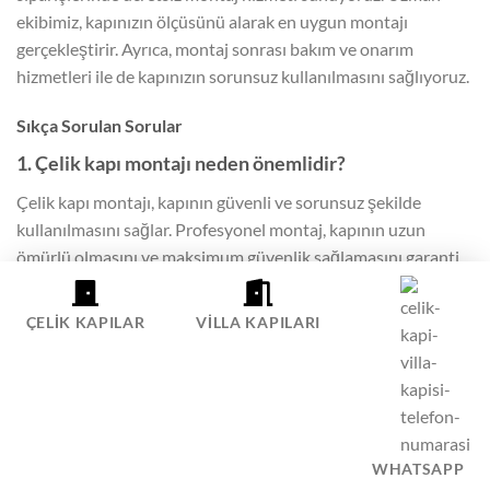
ekibimiz, kapınızın ölçüsünü alarak en uygun montajı
gerçekleştirir. Ayrıca, montaj sonrası bakım ve onarım
hizmetleri ile de kapınızın sorunsuz kullanılmasını sağlıyoruz.
Sıkça Sorulan Sorular
1. Çelik kapı montajı neden önemlidir?
Çelik kapı montajı, kapının güvenli ve sorunsuz şekilde
kullanılmasını sağlar. Profesyonel montaj, kapının uzun
ömürlü olmasını ve maksimum güvenlik sağlamasını garanti
eder.
ÇELIK KAPILAR
VILLA KAPILARI
2. Profesyonel montaj hizmeti neden tercih
edilmelidir?
Profesyonel montaj hizmeti, kapının doğru şekilde monte
edilmesini ve hırsızlığa karşı etkin koruma sağlamasını
garantiler.
WHATSAPP