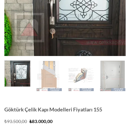
Göktürk Çelik Kapı Modelleri Fiyatları 155
Orijinal
Şu
₺
93.500,00
₺
83.000,00
fiyat:
andaki