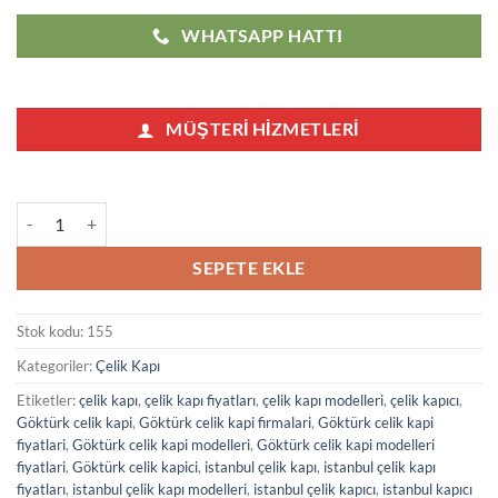
WHATSAPP HATTI
MÜŞTERI HIZMETLERI
Göktürk Çelik Kapı Modelleri Fiyatları 155 adet
SEPETE EKLE
Stok kodu:
155
Kategoriler:
Çelik Kapı
Etiketler:
çelik kapı
,
çelik kapı fiyatları
,
çelik kapı modelleri
,
çelik kapıcı
,
Göktürk celik kapi
,
Göktürk celik kapi firmalari
,
Göktürk celik kapi
fiyatlari
,
Göktürk celik kapi modelleri
,
Göktürk celik kapi modelleri
fiyatlari
,
Göktürk celik kapici
,
istanbul çelik kapı
,
istanbul çelik kapı
fiyatları
,
istanbul çelik kapı modelleri
,
istanbul çelik kapıcı
,
istanbul kapıcı