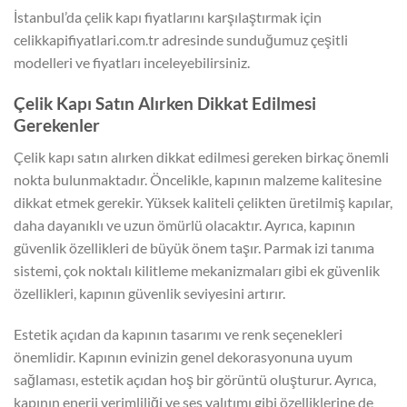
İstanbul’da çelik kapı fiyatlarını karşılaştırmak için
celikkapifiyatlari.com.tr adresinde sunduğumuz çeşitli
modelleri ve fiyatları inceleyebilirsiniz.
Çelik Kapı Satın Alırken Dikkat Edilmesi
Gerekenler
Çelik kapı satın alırken dikkat edilmesi gereken birkaç önemli
nokta bulunmaktadır. Öncelikle, kapının malzeme kalitesine
dikkat etmek gerekir. Yüksek kaliteli çelikten üretilmiş kapılar,
daha dayanıklı ve uzun ömürlü olacaktır. Ayrıca, kapının
güvenlik özellikleri de büyük önem taşır. Parmak izi tanıma
sistemi, çok noktalı kilitleme mekanizmaları gibi ek güvenlik
özellikleri, kapının güvenlik seviyesini artırır.
Estetik açıdan da kapının tasarımı ve renk seçenekleri
önemlidir. Kapının evinizin genel dekorasyonuna uyum
sağlaması, estetik açıdan hoş bir görüntü oluşturur. Ayrıca,
kapının enerji verimliliği ve ses yalıtımı gibi özelliklerine de