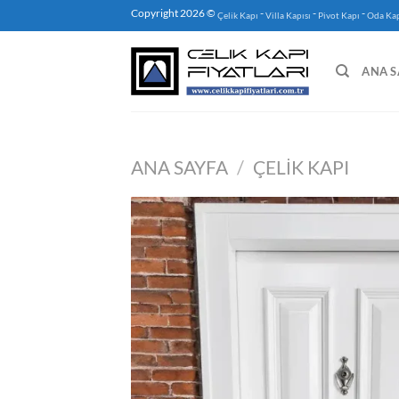
İçeriğe
Copyright 2026 ©
-
-
-
Çelik Kapı
Villa Kapısı
Pivot Kapı
Oda Kap
atla
ANA S
ANA SAYFA
/
ÇELIK KAPI