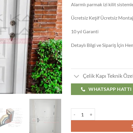
Alarmlı parmak izi kilit sistemle
Ücretsiz Keşif Ücretsiz Monta
10 yıl Garanti
Detaylı Bilgi ve Sipariş İçin H
Çelik Kapı Teknik Özel
WHATSAPP HATTI
Mahmutbey Çelik Kapı Modelleri F