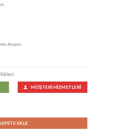
ri.
j
emen Arayın.
likleri
MÜŞTERI HIZMETLERI
iyatları 176 adet
SEPETE EKLE