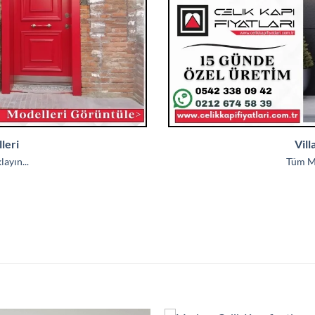
leri
Vill
ayın...
Tüm Mo