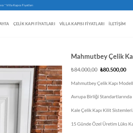
-
ısı
Villa Kapısı Fiyatları
AYFA
ÇELIK KAPI FIYATLARI
VILLA KAPISI FIYATLARI
İLETIŞIM
Mahmutbey Çelik Kapı
Orijinal
Şu
₺
84.000,00
₺
80.500,00
fiyat:
an
₺84.000,00.
fiy
Mahmutbey Çelik Kapı Modeller
₺8
Avrupa Birliği Standartlarında I
Kale Çelik Kapı Kilit Sistemleri
15 Günde Özel Üretim Lüks Ka