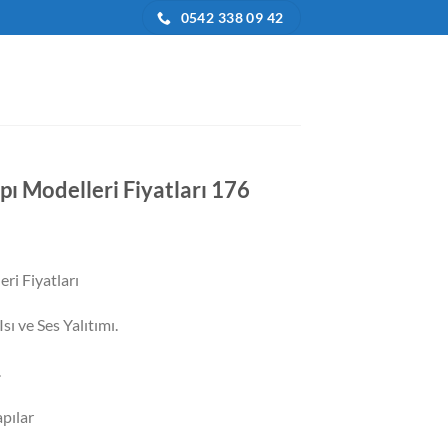
0542 338 09 42
 Modelleri Fiyatları 176
daki
at:
i Fiyatları
0.500,00.
sı ve Ses Yalıtımı.
.
pılar