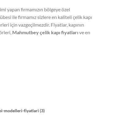
timi yapan firmamızın bölgeye özel
übesi ile firmamız sizlere en kaliteli çelik kapı
rleri için vazgeçilmezdir. Fiyatlar, kapının
örleri,
Mahmutbey çelik kapı fiyatları
ve en
i-modelleri-fiyatlari (3)