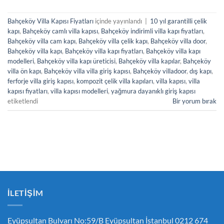
Bahçeköy Villa Kapısı Fiyatları
içinde yayınlandı
|
10 yıl garantilli çelik
kapı
,
Bahçeköy camlı villa kapısı
,
Bahçeköy indirimli villa kapı fiyatları
,
Bahçeköy villa cam kapı
,
Bahçeköy villa çelik kapı
,
Bahçeköy villa door
,
Bahçeköy villa kapı
,
Bahçeköy villa kapı fiyatları
,
Bahçeköy villa kapı
modelleri
,
Bahçeköy villa kapı üreticisi
,
Bahçeköy villa kapılar
,
Bahçeköy
villa ön kapı
,
Bahçeköy villa villa giriş kapısı
,
Bahçeköy villadoor
,
dış kapı
,
ferforje villa giriş kapısı
,
kompozit çelik villa kapıları
,
villa kapısı
,
villa
kapısı fiyatları
,
villa kapısı modelleri
,
yağmura dayanıklı giriş kapısı
etiketlendi
Bir yorum bırak
İLETIŞIM
Eyüpsultan Bulvarı No:59/B Eyüpsultan İstanbul 0212 674