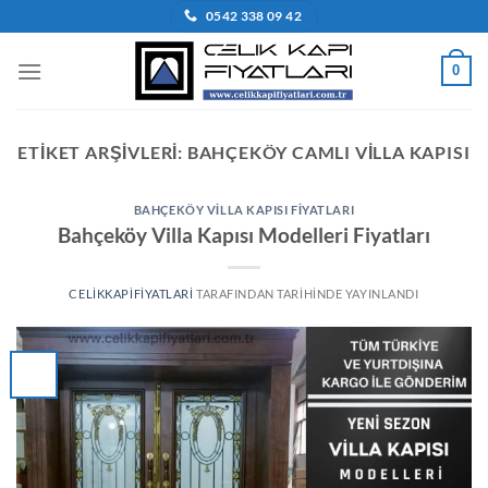
İçeriğe
0542 338 09 42
atla
0
ETIKET ARŞIVLERI:
BAHÇEKÖY CAMLI VILLA KAPISI
BAHÇEKÖY VILLA KAPISI FIYATLARI
Bahçeköy Villa Kapısı Modelleri Fiyatları
CELIKKAPIFIYATLARI
TARAFINDAN
TARIHINDE YAYINLANDI