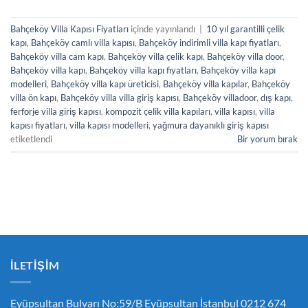
Bahçeköy Villa Kapısı Fiyatları
içinde yayınlandı
|
10 yıl garantilli çelik
kapı
,
Bahçeköy camlı villa kapısı
,
Bahçeköy indirimli villa kapı fiyatları
,
Bahçeköy villa cam kapı
,
Bahçeköy villa çelik kapı
,
Bahçeköy villa door
,
Bahçeköy villa kapı
,
Bahçeköy villa kapı fiyatları
,
Bahçeköy villa kapı
modelleri
,
Bahçeköy villa kapı üreticisi
,
Bahçeköy villa kapılar
,
Bahçeköy
villa ön kapı
,
Bahçeköy villa villa giriş kapısı
,
Bahçeköy villadoor
,
dış kapı
,
ferforje villa giriş kapısı
,
kompozit çelik villa kapıları
,
villa kapısı
,
villa
kapısı fiyatları
,
villa kapısı modelleri
,
yağmura dayanıklı giriş kapısı
etiketlendi
Bir yorum bırak
İLETIŞIM
Eyüpsultan Bulvarı No:59/B Eyüpsultan İstanbul 0212 674