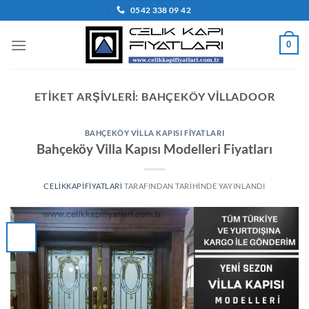
İçeriğe
0542 338 09 42
atla
0
ETIKET ARŞIVLERI:
BAHÇEKÖY VILLADOOR
BAHÇEKÖY VILLA KAPISI FIYATLARI
Bahçeköy Villa Kapısı Modelleri Fiyatları
CELIKKAPIFIYATLARI
TARAFINDAN
TARIHINDE YAYINLANDI