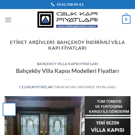
İçeriğe
0542 338 09 42
atla
0
ETIKET ARŞIVLERI:
BAHÇEKÖY INDIRIMLI VILLA
KAPI FIYATLARI
BAHÇEKÖY VILLA KAPISI FIYATLARI
Bahçeköy Villa Kapısı Modelleri Fiyatları
CELIKKAPIFIYATLARI
TARAFINDAN
TARIHINDE YAYINLANDI