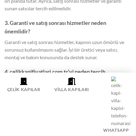
ön planda tutar. Ayrıca, satış sonrası hizmetler ve garanti
sunan satıcılar tercih edilmelidir.
3. Garanti ve satış sonrası hizmetler neden
önemlidir?
Garanti ve satış sonrası hizmetler, kapının uzun ömürlü ve
sorunsuz kullanılmasını sağlar. İyi bir üretici veya satıcı,
montaj ve bakım konusunda da destek sunar.
4. celikkapifiyatlari.com.tr’yi neden tercih
etmeliyim?
ÇELIK KAPILAR
VILLA KAPILARI
celikkapifiyatlari.com.tr olarak, yüksek kaliteli çelik kapılar ve
profesyonel hizmetler sunuyoruz. Müşteri memnuniyetini
her zaman ön planda tutuyoruz.
5. Ürünlerinizde hangi malzemeleri kullanıyorsunuz?
WHATSAPP
Ürünlerimizde en kaliteli çelik ve dayanıklı kaplama