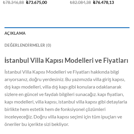
Orijinal
Şu
Orijinal
Şu
₺
78.346,88
₺
73.675,00
₺
82.084,38
₺
76.478,13
fiyat:
andaki
fiyat:
andaki
₺78.346,88.
fiyat:
₺82.084,38.
fiyat:
.
₺73.675,00.
₺76.478,13
AÇIKLAMA
DEĞERLENDIRMELER (0)
İstanbul Villa Kapısı Modelleri ve Fiyatları
İstanbul Villa Kapısı Modelleri ve Fiyatları hakkında bilgi
arıyorsanız, doğru yerdesiniz. Bu yazımızda villa giriş kapısı,
dış kapı modelleri, villa dış kapı gibi konulara odaklanarak
sizlere en güncel ve faydalı bilgileri sunacağız. kapı fiyatları,
kapı modelleri, villa kapısı, istanbul villa kapısı gibi detaylarla
birlikte hem estetik hem de fonksiyonel çözümleri
inceleyeceğiz. Doğru villa kapısı seçimi için tüm ipuçları ve
öneriler bu içerikte sizi bekliyor.