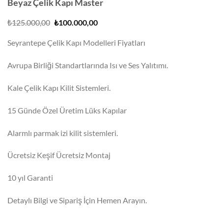
Beyaz Çelik Kapı Master
Orijinal
Şu
₺
125.000,00
₺
100.000,00
fiyat:
andaki
₺125.000,00.
fiyat:
Seyrantepe Çelik Kapı Modelleri Fiyatları
₺100.000,00.
Avrupa Birliği Standartlarında Isı ve Ses Yalıtımı.
Kale Çelik Kapı Kilit Sistemleri.
15 Günde Özel Üretim Lüks Kapılar
Alarmlı parmak izi kilit sistemleri.
Ücretsiz Keşif Ücretsiz Montaj
10 yıl Garanti
Detaylı Bilgi ve Sipariş İçin Hemen Arayın.