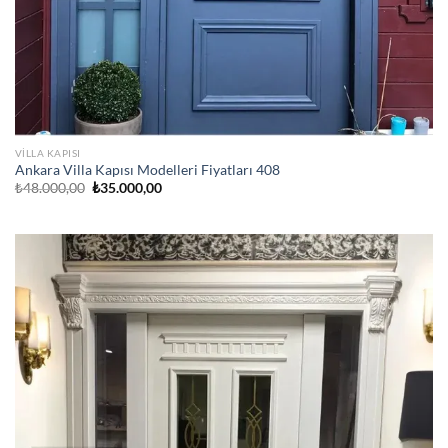
VILLA KAPISI
Ankara Villa Kapısı Modelleri Fiyatları 408
Orijinal
Şu
₺
48.000,00
₺
35.000,00
fiyat:
andaki
₺48.000,00.
fiyat:
₺35.000,00.