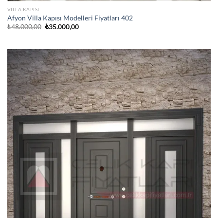
VILLA KAPISI
Afyon Villa Kapısı Modelleri Fiyatları 402
Orijinal
Şu
₺
48.000,00
₺
35.000,00
fiyat:
andaki
₺48.000,00.
fiyat:
₺35.000,00.