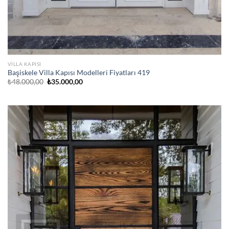
VILLA KAPISI
Başiskele Villa Kapısı Modelleri Fiyatları 419
Orijinal
Şu
₺
48.000,00
₺
35.000,00
fiyat:
andaki
₺48.000,00.
fiyat:
₺35.000,00.