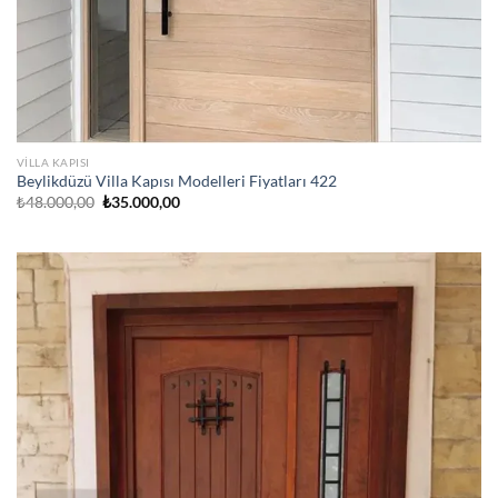
VILLA KAPISI
Beylikdüzü Villa Kapısı Modelleri Fiyatları 422
Orijinal
Şu
₺
48.000,00
₺
35.000,00
fiyat:
andaki
₺48.000,00.
fiyat:
₺35.000,00.