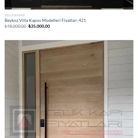
VILLA KAPISI
Beykoz Villa Kapısı Modelleri Fiyatları 421
Orijinal
Şu
₺
48.000,00
₺
35.000,00
fiyat:
andaki
₺48.000,00.
fiyat:
₺35.000,00.