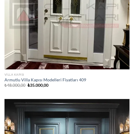
VILLA KAPISI
Armutlu Villa Kapısı Modelleri Fiyatları 409
Orijinal
Şu
₺
48.000,00
₺
35.000,00
fiyat:
andaki
₺48.000,00.
fiyat:
₺35.000,00.