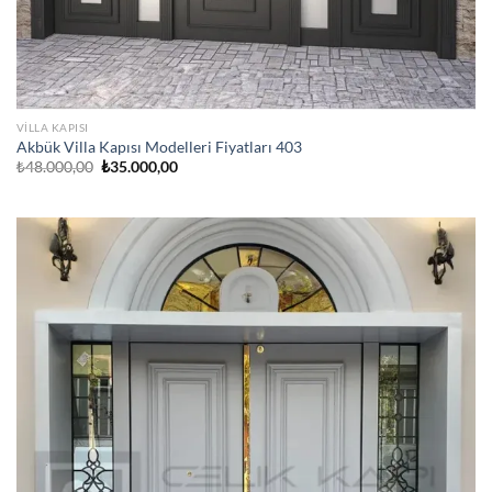
VILLA KAPISI
Akbük Villa Kapısı Modelleri Fiyatları 403
Orijinal
Şu
₺
48.000,00
₺
35.000,00
fiyat:
andaki
₺48.000,00.
fiyat:
₺35.000,00.