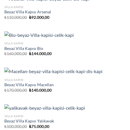
VILLA KAPISI
Beyaz Villa Kapısı Arsenal
Orijinal
Şu
₺
110.000,00
₺
92.000,00
fiyat:
andaki
₺110.000,00.
fiyat:
₺92.000,00.
VILLA KAPISI
Beyaz Villa Kapısı Bio
Orijinal
Şu
₺
160.000,00
₺
144.000,00
fiyat:
andaki
₺160.000,00.
fiyat:
₺144.000,00.
VILLA KAPISI
Beyaz Villa Kapısı Macellan
Orijinal
Şu
₺
170.000,00
₺
140.000,00
fiyat:
andaki
₺170.000,00.
fiyat:
₺140.000,00.
VILLA KAPISI
Beyaz Villa Kapısı Yalıkavak
Orijinal
Şu
₺
100.000,00
₺
75.000,00
fiyat:
andaki