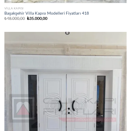
VILLA KAPISI
Başakşehir Villa Kapısı Modelleri Fiyatları 418
Orijinal
Şu
₺
48.000,00
₺
35.000,00
fiyat:
andaki
₺48.000,00.
fiyat:
₺35.000,00.