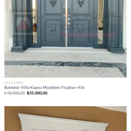
VILLA KAPISI
Balıkesir Villa Kapısı Modelleri Fiyatları 416
Orijinal
Şu
₺
48.000,00
₺
35.000,00
fiyat:
andaki
₺48.000,00.
fiyat:
₺35.000,00.