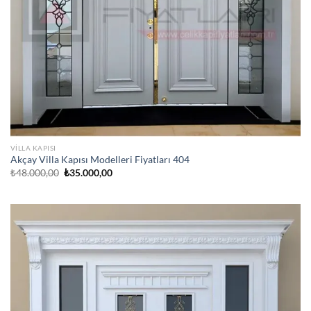
VILLA KAPISI
Akçay Villa Kapısı Modelleri Fiyatları 404
Orijinal
Şu
₺
48.000,00
₺
35.000,00
fiyat:
andaki
₺48.000,00.
fiyat:
₺35.000,00.