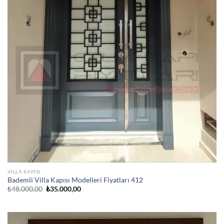
VILLA KAPISI
Bademli Villa Kapısı Modelleri Fiyatları 412
Orijinal
Şu
₺
48.000,00
₺
35.000,00
fiyat:
andaki
₺48.000,00.
fiyat:
₺35.000,00.