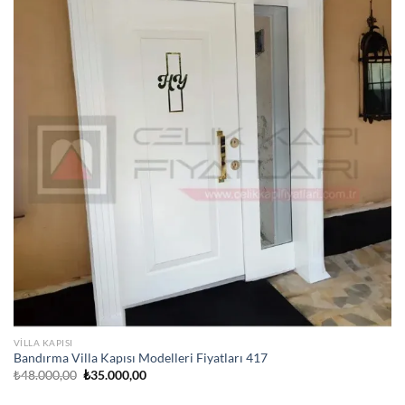
VILLA KAPISI
Bandırma Villa Kapısı Modelleri Fiyatları 417
Orijinal
Şu
₺
48.000,00
₺
35.000,00
fiyat:
andaki
₺48.000,00.
fiyat: