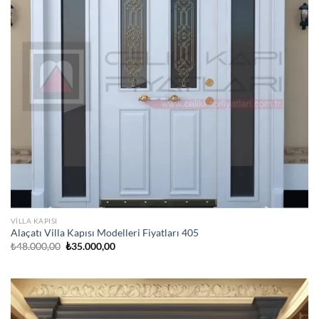
VILLA KAPISI
Alaçatı Villa Kapısı Modelleri Fiyatları 405
Orijinal
Şu
₺
48.000,00
₺
35.000,00
fiyat:
andaki
₺48.000,00.
fiyat:
₺35.000,00.