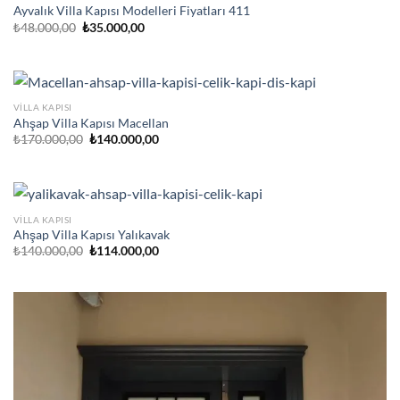
Ayvalık Villa Kapısı Modelleri Fiyatları 411
Orijinal
Şu
₺
48.000,00
₺
35.000,00
fiyat:
andaki
₺48.000,00.
fiyat:
₺35.000,00.
VILLA KAPISI
Ahşap Villa Kapısı Macellan
Orijinal
Şu
₺
170.000,00
₺
140.000,00
fiyat:
andaki
₺170.000,00.
fiyat:
₺140.000,00.
VILLA KAPISI
Ahşap Villa Kapısı Yalıkavak
Orijinal
Şu
₺
140.000,00
₺
114.000,00
fiyat:
andaki
₺140.000,00.
fiyat:
₺114.000,00.