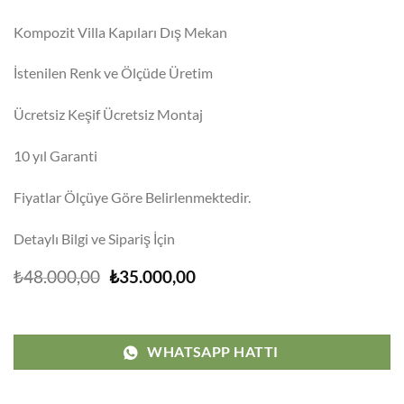
Kompozit Villa Kapıları Dış Mekan
İstenilen Renk ve Ölçüde Üretim
Ücretsiz Keşif Ücretsiz Montaj
10 yıl Garanti
Fiyatlar Ölçüye Göre Belirlenmektedir.
Detaylı Bilgi ve Sipariş İçin
Orijinal
Şu
₺
48.000,00
₺
35.000,00
fiyat:
andaki
₺48.000,00.
fiyat:
₺35.000,00.
WHATSAPP HATTI