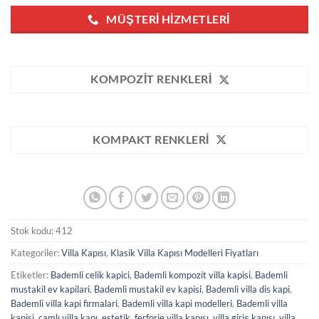
MÜŞTERI HIZMETLERI
KOMPOZIT RENKLERI
KOMPAKT RENKLERI
Stok kodu:
412
Kategoriler:
Villa Kapısı
,
Klasik Villa Kapısı Modelleri Fiyatları
Etiketler:
Bademli celik kapici
,
Bademli kompozit villa kapisi
,
Bademli
mustakil ev kapilari
,
Bademli mustakil ev kapisi
,
Bademli villa dis kapi
,
Bademli villa kapi firmalari
,
Bademli villa kapi modelleri
,
Bademli villa
kapisi
,
camlı villa kapı
,
estetik
,
ferforje villa kapısı
,
villa giriş kapısı
,
villa