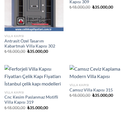
Kapısı 309
Orijinal
Şu
₺
48.000,00
₺
35.000,00
fiyat:
andaki
₺48.000,00.
fiyat:
₺35.000,00
VILLA KAPISI
Antrasit Özel Tasarım
Kabartmalı Villa Kapısı 302
Orijinal
Şu
₺
48.000,00
₺
35.000,00
fiyat:
andaki
₺48.000,00.
fiyat:
₺35.000,00.
VILLA KAPISI
Camsız Villa Kapısı 315
VILLA KAPISI
Orijinal
Şu
₺
48.000,00
₺
35.000,00
Cnc Kesim Paslanmaz Motifli
fiyat:
andaki
Villa Kapısı 319
₺48.000,00.
fiyat:
₺35.000,00
Orijinal
Şu
₺
48.000,00
₺
35.000,00
fiyat:
andaki
₺48.000,00.
fiyat:
₺35.000,00.