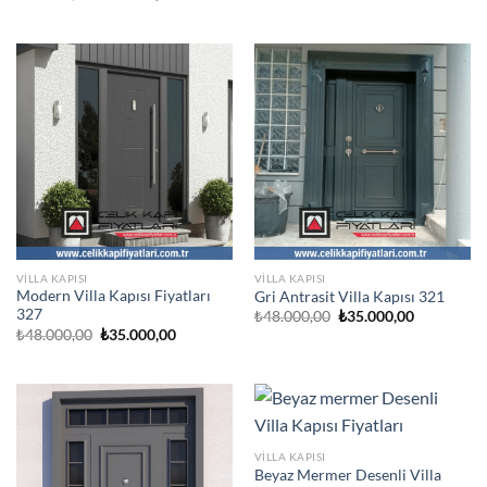
₺48.000,00.
fiyat:
fiyat:
andaki
₺35.000,00
₺48.000,00.
fiyat:
₺35.000,00.
VILLA KAPISI
VILLA KAPISI
Modern Villa Kapısı Fiyatları
Gri Antrasit Villa Kapısı 321
327
Orijinal
Şu
₺
48.000,00
₺
35.000,00
fiyat:
andaki
Orijinal
Şu
₺
48.000,00
₺
35.000,00
₺48.000,00.
fiyat:
fiyat:
andaki
₺35.000,00
₺48.000,00.
fiyat:
₺35.000,00.
VILLA KAPISI
Beyaz Mermer Desenli Villa