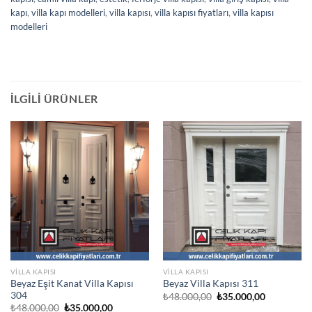
kapı
,
villa kapı modelleri
,
villa kapısı
,
villa kapısı fiyatları
,
villa kapısı
modelleri
İLGILI ÜRÜNLER
VILLA KAPISI
VILLA KAPISI
Beyaz Eşit Kanat Villa Kapısı
Beyaz Villa Kapısı 311
304
Orijinal
Şu
₺
48.000,00
₺
35.000,00
fiyat:
andaki
Orijinal
Şu
₺
48.000,00
₺
35.000,00