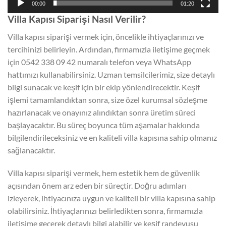
00:00
01:20
Villa Kapısı Siparişi Nasıl Verilir?
Villa kapısı siparişi vermek için, öncelikle ihtiyaçlarınızı ve
tercihinizi belirleyin. Ardından, firmamızla iletişime geçmek
için 0542 338 09 42 numaralı telefon veya WhatsApp
hattımızı kullanabilirsiniz. Uzman temsilcilerimiz, size detaylı
bilgi sunacak ve keşif için bir ekip yönlendirecektir. Keşif
işlemi tamamlandıktan sonra, size özel kurumsal sözleşme
hazırlanacak ve onayınız alındıktan sonra üretim süreci
başlayacaktır. Bu süreç boyunca tüm aşamalar hakkında
bilgilendirileceksiniz ve en kaliteli villa kapısına sahip olmanız
sağlanacaktır.
Villa kapısı siparişi vermek, hem estetik hem de güvenlik
açısından önem arz eden bir süreçtir. Doğru adımları
izleyerek, ihtiyacınıza uygun ve kaliteli bir villa kapısına sahip
olabilirsiniz. İhtiyaçlarınızı belirledikten sonra, firmamızla
iletişime geçerek detaylı bilgi alabilir ve keşif randevusu