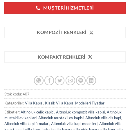
MÜŞTERI HIZMETLERI
KOMPOZIT RENKLERI
KOMPAKT RENKLERI
Stok kodu:
407
Kategoriler:
Villa Kapısı
,
Klasik Villa Kapısı Modelleri Fiyatları
Etiketler:
Altınoluk celik kapici
,
Altınoluk kompozit villa kapisi
,
Altınoluk
mustakil ev kapilari
,
Altınoluk mustakil ev kapisi
,
Altınoluk villa dis kapi
,
Altınoluk villa kapi firmalari
,
Altınoluk villa kapi modelleri
,
Altınoluk villa
kapisi
,
camlı villa kapı
,
ferforje villa kapısı
,
villa giriş kapısı
,
villa kapı
,
villa