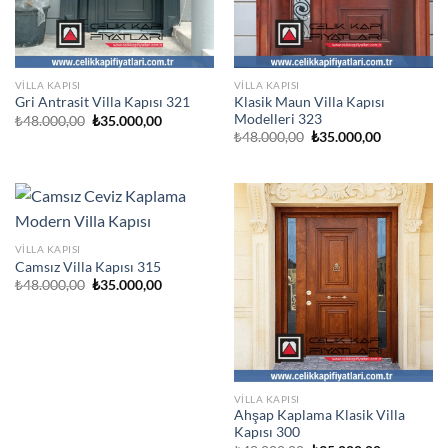
VILLA KAPISI
VILLA KAPISI
Klasik Maun Villa Kapısı
Gri Antrasit Villa Kapısı 321
Modelleri 323
Orijinal
Şu
₺
48.000,00
₺
35.000,00
fiyat:
andaki
Orijinal
Şu
₺
48.000,00
₺
35.000,00
₺48.000,00.
fiyat:
fiyat:
andaki
₺35.000,00.
₺48.000,00.
fiyat:
₺35.000,00
VILLA KAPISI
Camsız Villa Kapısı 315
Orijinal
Şu
₺
48.000,00
₺
35.000,00
fiyat:
andaki
₺48.000,00.
fiyat:
₺35.000,00.
VILLA KAPISI
Ahşap Kaplama Klasik Villa
Kapısı 300