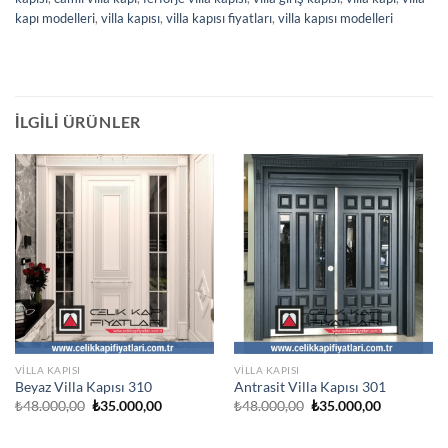
kapı modelleri
,
villa kapısı
,
villa kapısı fiyatları
,
villa kapısı modelleri
İLGILI ÜRÜNLER
VILLA KAPISI
VILLA KAPISI
Beyaz Villa Kapısı 310
Antrasit Villa Kapısı 301
Orijinal
Şu
Orijinal
Şu
₺
48.000,00
₺
35.000,00
₺
48.000,00
₺
35.000,00
fiyat:
andaki
fiyat:
andaki
₺48.000,00.
fiyat:
₺48.000,00.
fiyat:
₺35.000,00.
₺35.000,00