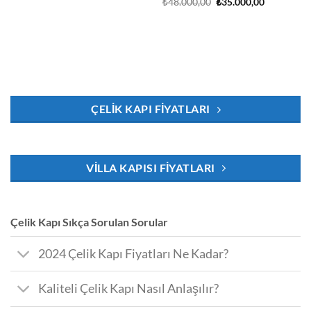
Orijinal
Şu
₺
48.000,00
₺
35.000,00
fiyat:
andaki
₺48.000,00.
fiyat:
₺35.000,00
ÇELIK KAPI FIYATLARI
VILLA KAPISI FIYATLARI
Çelik Kapı Sıkça Sorulan Sorular
2024 Çelik Kapı Fiyatları Ne Kadar?
Kaliteli Çelik Kapı Nasıl Anlaşılır?