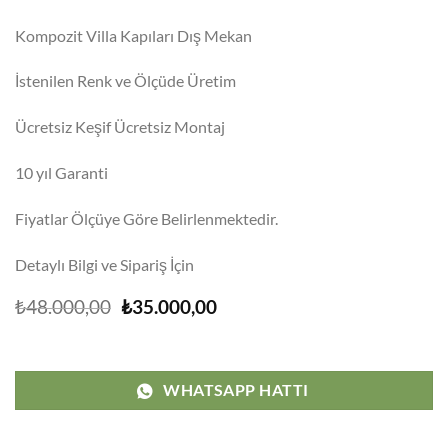
Kompozit Villa Kapıları Dış Mekan
İstenilen Renk ve Ölçüde Üretim
Ücretsiz Keşif Ücretsiz Montaj
10 yıl Garanti
Fiyatlar Ölçüye Göre Belirlenmektedir.
Detaylı Bilgi ve Sipariş İçin
Orijinal
Şu
₺
48.000,00
₺
35.000,00
fiyat:
andaki
₺48.000,00.
fiyat:
₺35.000,00.
WHATSAPP HATTI