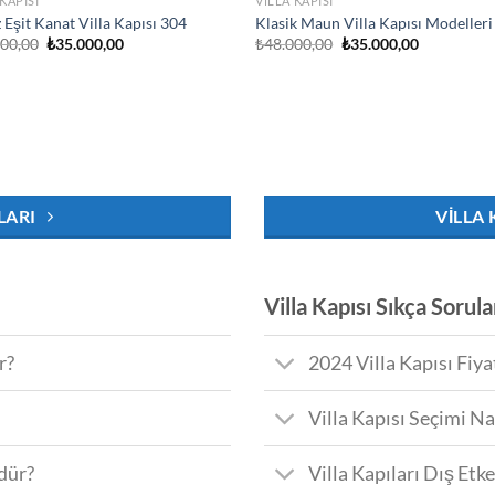
 KAPISI
VILLA KAPISI
 Eşit Kanat Villa Kapısı 304
Klasik Maun Villa Kapısı Modelleri
Orijinal
Şu
Orijinal
Şu
000,00
₺
35.000,00
₺
48.000,00
₺
35.000,00
fiyat:
andaki
fiyat:
andaki
₺48.000,00.
fiyat:
₺48.000,00.
fiyat:
₺35.000,00.
₺35.000,00
LARI
VILLA 
Villa Kapısı Sıkça Sorul
r?
2024 Villa Kapısı Fiya
Villa Kapısı Seçimi Na
dür?
Villa Kapıları Dış Etk