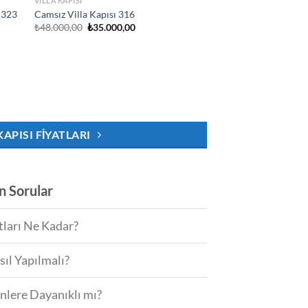
VILLA KAPISI
 323
Camsız Villa Kapısı 316
Orijinal
Şu
₺
48.000,00
₺
35.000,00
fiyat:
andaki
₺48.000,00.
fiyat:
.
₺35.000,00.
KAPISI FIYATLARI
an Sorular
tları Ne Kadar?
sıl Yapılmalı?
enlere Dayanıklı mı?