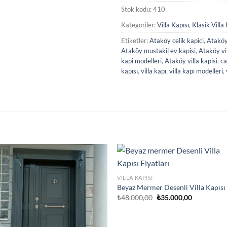
Stok kodu:
410
Kategoriler:
Villa Kapısı
,
Klasik Villa
Etiketler:
Ataköy celik kapici
,
Ataköy 
Ataköy mustakil ev kapisi
,
Ataköy vil
kapi modelleri
,
Ataköy villa kapisi
,
ca
kapısı
,
villa kapı
,
villa kapı modelleri
,
VILLA KAPISI
Beyaz Mermer Desenli Villa Kapısı
Orijinal
Şu
₺
48.000,00
₺
35.000,00
fiyat:
andaki
₺48.000,00.
fiyat:
₺35.000,00