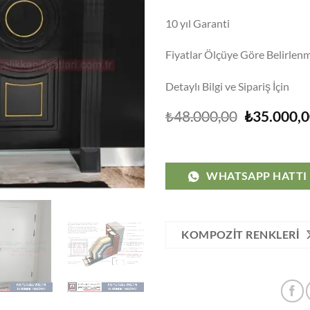
10 yıl Garanti
Fiyatlar Ölçüye Göre Belirlenm
Detaylı Bilgi ve Sipariş İçin
Orijinal
₺
48.000,00
₺
35.000,
fiyat:
₺48.000,0
WHATSAPP HATTI
KOMPOZIT RENKLERI