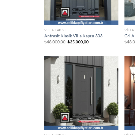
VILLA KAPISI
VILLA
Antrasit Klasik Villa Kapısı 303
Gri A
Orijinal
Şu
₺
48.000,00
₺
35.000,00
₺
48.
fiyat:
andaki
₺48.000,00.
fiyat:
₺35.000,00.