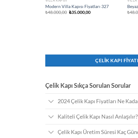
VILLA KAPISI
VILLA
Modern Villa Kapısı Fiyatları 327
Beyaz
Orijinal
Şu
₺
48.000,00
₺
35.000,00
₺
48.
fiyat:
andaki
₺48.000,00.
fiyat:
₺35.000,00.
ÇELIK KAPI FIYAT
Çelik Kapı Sıkça Sorulan Sorular
2024 Çelik Kapı Fiyatları Ne Kada
Kaliteli Çelik Kapı Nasıl Anlaşılır?
Çelik Kapı Üretim Süresi Kaç Gün