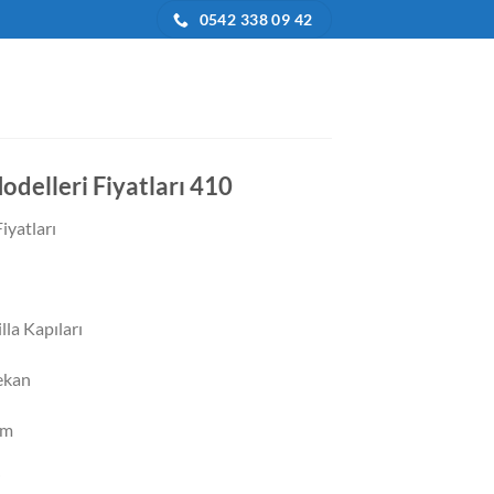
0542 338 09 42
odelleri Fiyatları 410
iyatları
la Kapıları
ekan
im
j