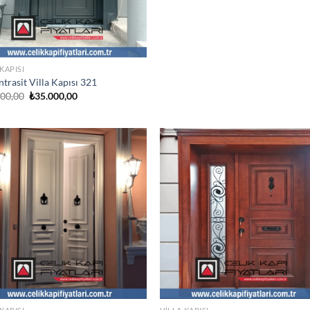
 KAPISI
ntrasit Villa Kapısı 321
Orijinal
Şu
000,00
₺
35.000,00
fiyat:
andaki
₺48.000,00.
fiyat:
₺35.000,00.