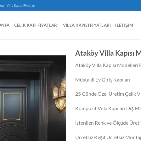
-
ısı
Villa Kapısı Fiyatları
AYFA
ÇELIK KAPI FIYATLARI
VILLA KAPISI FIYATLARI
İLETIŞIM
Ataköy Villa Kapısı M
Ataköy Villa Kapısı Modelleri F
Müstakil Ev Giriş Kapıları
25 Günde Özel Üretim Çelik Vil
Kompozit Villa Kapıları Dış M
İstenilen Renk ve Ölçüde Üret
Ücretsiz Keşif Ücretsiz Monta