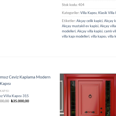
Stok kodu:
404
Kategoriler:
Villa Kapısı
,
Klasik Villa
Etiketler:
Akçay celik kapici
,
Akçay ko
Akçay mustakil ev kapisi
,
Akçay villa
modelleri
,
Akçay villa kapisi
,
camlı vi
villa kapı modelleri
,
villa kapısı
,
villa 
 KAPISI
z Villa Kapısı 315
Orijinal
Şu
000,00
₺
35.000,00
fiyat:
andaki
₺48.000,00.
fiyat:
₺35.000,00.