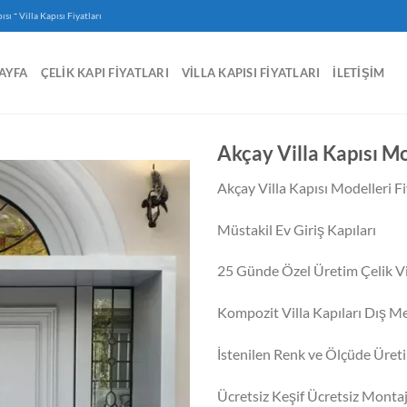
-
ısı
Villa Kapısı Fiyatları
AYFA
ÇELIK KAPI FIYATLARI
VILLA KAPISI FIYATLARI
İLETIŞIM
Akçay Villa Kapısı Mo
Akçay Villa Kapısı Modelleri Fi
Müstakil Ev Giriş Kapıları
25 Günde Özel Üretim Çelik Vil
Kompozit Villa Kapıları Dış M
İstenilen Renk ve Ölçüde Üret
Ücretsiz Keşif Ücretsiz Monta