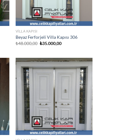
VILLA KAPISI
Beyaz Ferforjeli Villa Kapısı 306
Orijinal
Şu
₺
48.000,00
₺
35.000,00
fiyat:
andaki
₺48.000,00.
fiyat:
.
₺35.000,00.