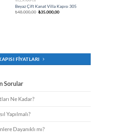
VILLA KAPISI
Beyaz Çift Kanat Villa Kapısı 305
Orijinal
Şu
₺
48.000,00
₺
35.000,00
fiyat:
andaki
₺48.000,00.
fiyat:
.
₺35.000,00.
KAPISI FIYATLARI
an Sorular
tları Ne Kadar?
sıl Yapılmalı?
enlere Dayanıklı mı?