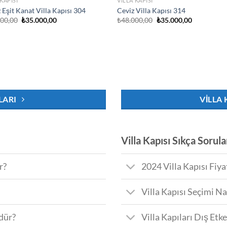
 KAPISI
VILLA KAPISI
 Eşit Kanat Villa Kapısı 304
Ceviz Villa Kapısı 314
Orijinal
Şu
Orijinal
Şu
000,00
₺
35.000,00
₺
48.000,00
₺
35.000,00
fiyat:
andaki
fiyat:
andaki
₺48.000,00.
fiyat:
₺48.000,00.
fiyat:
₺35.000,00.
₺35.000,00
LARI
VILLA 
Villa Kapısı Sıkça Sorul
r?
2024 Villa Kapısı Fiya
Villa Kapısı Seçimi Na
dür?
Villa Kapıları Dış Etk