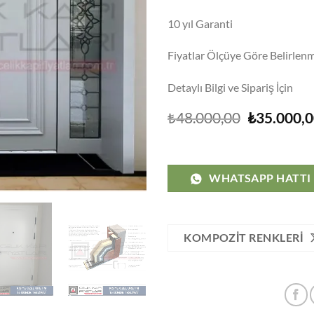
10 yıl Garanti
Fiyatlar Ölçüye Göre Belirlenm
Detaylı Bilgi ve Sipariş İçin
Orijinal
₺
48.000,00
₺
35.000,
fiyat:
₺48.000,0
WHATSAPP HATTI
KOMPOZIT RENKLERI