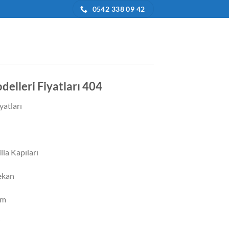
0542 338 09 42
delleri Fiyatları 404
yatları
la Kapıları
ekan
im
j