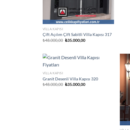
VILLA KAPISI
Çift Açılım Çift Sabitli Villa Kapısı 317
Orijinal
Şu
₺
48.000,00
₺
35.000,00
fiyat:
andaki
₺48.000,00.
fiyat:
₺35.000,00.
VILLA KAPISI
Granit Desenli Villa Kapısı 320
Orijinal
Şu
₺
48.000,00
₺
35.000,00
fiyat:
andaki
₺48.000,00.
fiyat:
₺35.000,00.