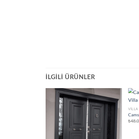
İLGILI ÜRÜNLER
VILLA
Camsı
₺
48.