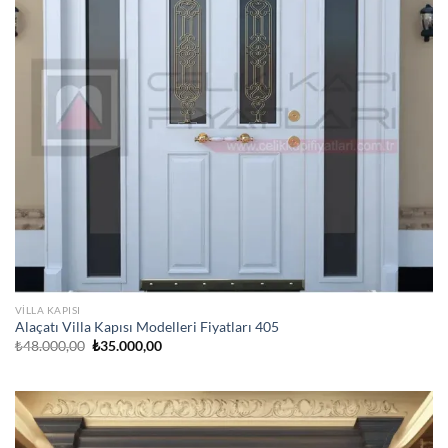
VILLA KAPISI
Alaçatı Villa Kapısı Modelleri Fiyatları 405
Orijinal
Şu
₺
48.000,00
₺
35.000,00
fiyat:
andaki
₺48.000,00.
fiyat:
₺35.000,00.