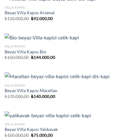
VILLA KAPISI
Beyaz Villa Kapısı Arsenal
Orijinal
Şu
₺
110.000,00
₺
92.000,00
fiyat:
andaki
₺110.000,00.
fiyat:
₺92.000,00.
VILLA KAPISI
Beyaz Villa Kapısı Bio
Orijinal
Şu
₺
160.000,00
₺
144.000,00
fiyat:
andaki
₺160.000,00.
fiyat:
₺144.000,00.
VILLA KAPISI
Beyaz Villa Kapısı Macellan
Orijinal
Şu
₺
170.000,00
₺
140.000,00
fiyat:
andaki
₺170.000,00.
fiyat:
₺140.000,00.
VILLA KAPISI
Beyaz Villa Kapısı Yalıkavak
Orijinal
Şu
₺
100.000,00
₺
75.000,00
fiyat:
andaki