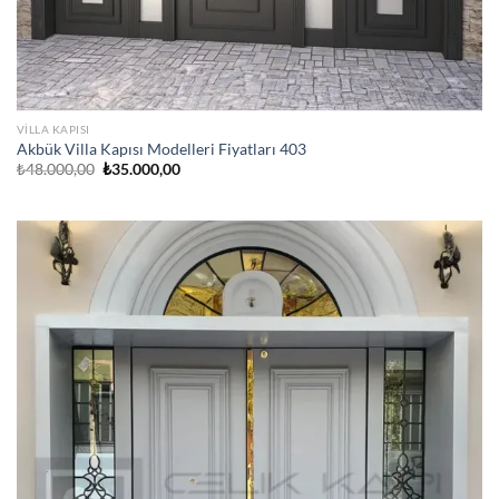
VILLA KAPISI
Akbük Villa Kapısı Modelleri Fiyatları 403
Orijinal
Şu
₺
48.000,00
₺
35.000,00
fiyat:
andaki
₺48.000,00.
fiyat:
₺35.000,00.