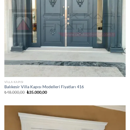
VILLA KAPISI
Balıkesir Villa Kapısı Modelleri Fiyatları 416
Orijinal
Şu
₺
48.000,00
₺
35.000,00
fiyat:
andaki
₺48.000,00.
fiyat:
₺35.000,00.