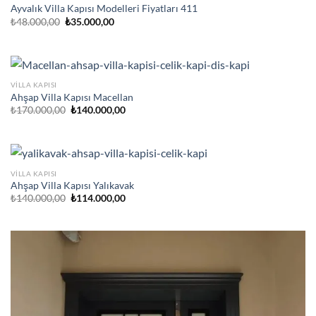
Ayvalık Villa Kapısı Modelleri Fiyatları 411
Orijinal
Şu
₺
48.000,00
₺
35.000,00
fiyat:
andaki
₺48.000,00.
fiyat:
₺35.000,00.
VILLA KAPISI
Ahşap Villa Kapısı Macellan
Orijinal
Şu
₺
170.000,00
₺
140.000,00
fiyat:
andaki
₺170.000,00.
fiyat:
₺140.000,00.
VILLA KAPISI
Ahşap Villa Kapısı Yalıkavak
Orijinal
Şu
₺
140.000,00
₺
114.000,00
fiyat:
andaki
₺140.000,00.
fiyat:
₺114.000,00.