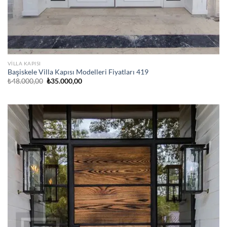
VILLA KAPISI
Başiskele Villa Kapısı Modelleri Fiyatları 419
Orijinal
Şu
₺
48.000,00
₺
35.000,00
fiyat:
andaki
₺48.000,00.
fiyat:
₺35.000,00.