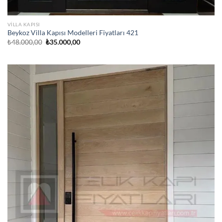
VILLA KAPISI
Beykoz Villa Kapısı Modelleri Fiyatları 421
Orijinal
Şu
₺
48.000,00
₺
35.000,00
fiyat:
andaki
₺48.000,00.
fiyat:
₺35.000,00.