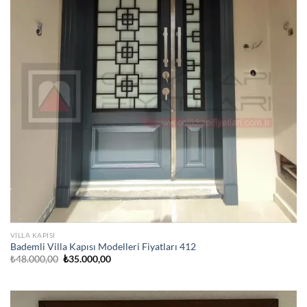
VILLA KAPISI
Bademli Villa Kapısı Modelleri Fiyatları 412
Orijinal
Şu
₺
48.000,00
₺
35.000,00
fiyat:
andaki
₺48.000,00.
fiyat:
₺35.000,00.