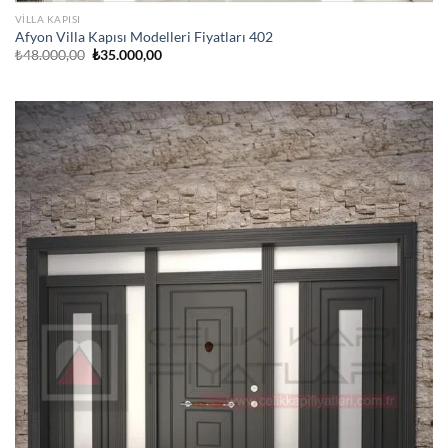
VILLA KAPISI
Afyon Villa Kapısı Modelleri Fiyatları 402
Orijinal
Şu
₺
48.000,00
₺
35.000,00
fiyat:
andaki
₺48.000,00.
fiyat:
₺35.000,00.