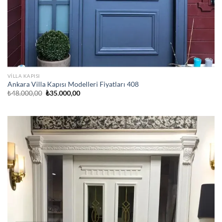
VILLA KAPISI
Ankara Villa Kapısı Modelleri Fiyatları 408
Orijinal
Şu
₺
48.000,00
₺
35.000,00
fiyat:
andaki
₺48.000,00.
fiyat:
₺35.000,00.