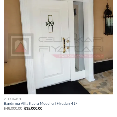
VILLA KAPISI
Bandırma Villa Kapısı Modelleri Fiyatları 417
Orijinal
Şu
₺
48.000,00
₺
35.000,00
fiyat:
andaki
₺48.000,00.
fiyat: