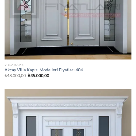
VILLA KAPISI
Akçay Villa Kapısı Modelleri Fiyatları 404
Orijinal
Şu
₺
48.000,00
₺
35.000,00
fiyat:
andaki
₺48.000,00.
fiyat:
₺35.000,00.