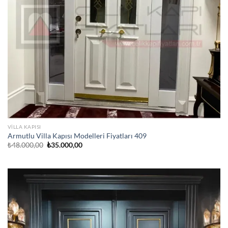
VILLA KAPISI
Armutlu Villa Kapısı Modelleri Fiyatları 409
Orijinal
Şu
₺
48.000,00
₺
35.000,00
fiyat:
andaki
₺48.000,00.
fiyat:
₺35.000,00.