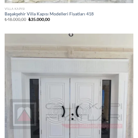
VILLA KAPISI
Başakşehir Villa Kapısı Modelleri Fiyatları 418
Orijinal
Şu
₺
48.000,00
₺
35.000,00
fiyat:
andaki
₺48.000,00.
fiyat:
₺35.000,00.