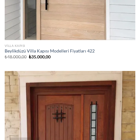
VILLA KAPISI
Beylikdüzü Villa Kapısı Modelleri Fiyatları 422
Orijinal
Şu
₺
48.000,00
₺
35.000,00
fiyat:
andaki
₺48.000,00.
fiyat:
₺35.000,00.