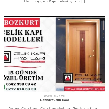
Hadımköy Çelik Kapı Hadımköy çelik [...]
BOZKURT ÇELIK KAPI
Bozkurt Çelik Kapı
Bozkurt Çelik Kapı – Çelik Kapı Modelleri Fiyatları ve Sipariş