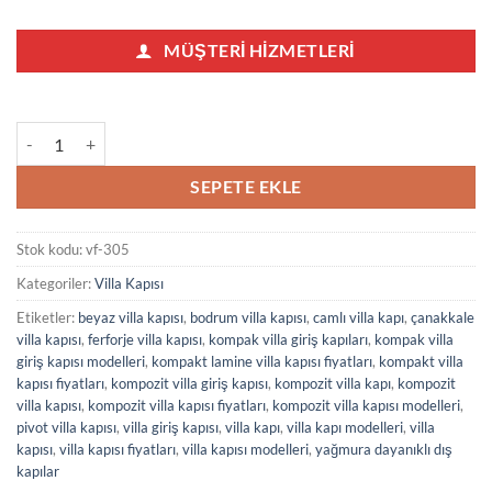
MÜŞTERI HIZMETLERI
Beyaz Çift Kanat Villa Kapısı 305 adet
SEPETE EKLE
Stok kodu:
vf-305
Kategoriler:
Villa Kapısı
Etiketler:
beyaz villa kapısı
,
bodrum villa kapısı
,
camlı villa kapı
,
çanakkale
villa kapısı
,
ferforje villa kapısı
,
kompak villa giriş kapıları
,
kompak villa
giriş kapısı modelleri
,
kompakt lamine villa kapısı fiyatları
,
kompakt villa
kapısı fiyatları
,
kompozit villa giriş kapısı
,
kompozit villa kapı
,
kompozit
villa kapısı
,
kompozit villa kapısı fiyatları
,
kompozit villa kapısı modelleri
,
pivot villa kapısı
,
villa giriş kapısı
,
villa kapı
,
villa kapı modelleri
,
villa
kapısı
,
villa kapısı fiyatları
,
villa kapısı modelleri
,
yağmura dayanıklı dış
kapılar