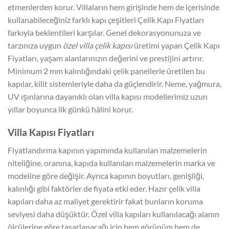
etmenlerden korur. Villaların hem girişinde hem de içerisinde
kullanabileceğiniz farklı kapı çeşitleri Çelik Kapı Fiyatları
farkıyla beklentileri karşılar. Genel dekorasyonunuza ve
tarzınıza uygun
özel villa çelik kapısı
üretimi yapan Çelik Kapı
Fiyatları, yaşam alanlarınızın değerini ve prestijini artırır.
Minimum 2 mm kalınlığındaki çelik panellerle üretilen bu
kapılar, kilit sistemleriyle daha da güçlendirir. Neme, yağmura,
UV ışınlarına dayanıklı olan villa kapısı modellerimiz uzun
yıllar boyunca ilk günkü hâlini korur.
Villa Kapısı Fiyatları
Fiyatlandırma kapının yapımında kullanılan malzemelerin
niteliğine, oranına, kapıda kullanılan malzemelerin marka ve
modeline göre değişir. Ayrıca kapının boyutları, genişliği,
kalınlığı gibi faktörler de fiyata etki eder. Hazır çelik villa
kapıları daha az maliyet gerektirir fakat bunların koruma
seviyesi daha düşüktür. Özel villa kapıları kullanılacağı alanın
ölçülerine göre tasarlanacağı için hem görünüm hem de