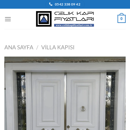
İçeriğe
0542 338 09 42
atla
0
ANA SAYFA
/
VILLA KAPISI