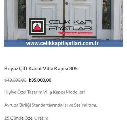
Beyaz Çift Kanat Villa Kapısı 305
Orijinal
Şu
₺
48.000,00
₺
35.000,00
fiyat:
andaki
₺48.000,00.
fiyat:
Kişiye Özel Tasarım Villa Kapısı Modelleri
₺35.000,00.
Avrupa Birliği Standartlarında Isı ve Ses Yalıtımı.
25 Günde Özel Üretim