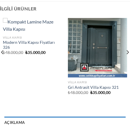
İLGILI ÜRÜNLER
VILLA KAPISI
Modern Villa Kapısı Fiyatları
326
Orijinal
Şu
₺
48.000,00
₺
35.000,00
fiyat:
andaki
₺48.000,00.
fiyat:
₺35.000,00.
VILLA KAPISI
Gri Antrasit Villa Kapısı 321
Orijinal
Şu
₺
48.000,00
₺
35.000,00
fiyat:
andaki
₺48.000,00.
fiyat:
₺35.000,00
.
AÇIKLAMA