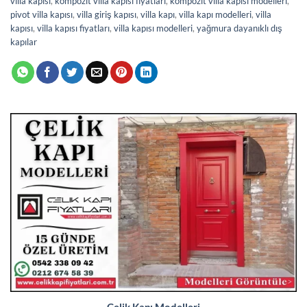
villa kapısı
,
kompozit villa kapısı fiyatları
,
kompozit villa kapısı modelleri
,
pivot villa kapısı
,
villa giriş kapısı
,
villa kapı
,
villa kapı modelleri
,
villa
kapısı
,
villa kapısı fiyatları
,
villa kapısı modelleri
,
yağmura dayanıklı dış
kapılar
Çelik Kapı Modelleri