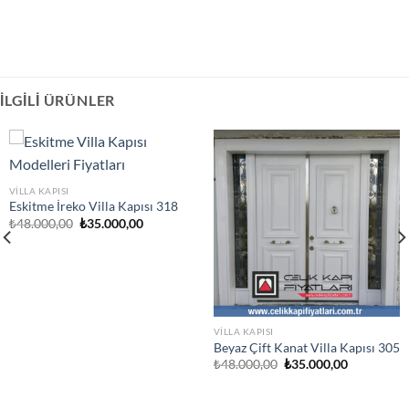
İLGILI ÜRÜNLER
VILLA KAPISI
Eskitme İreko Villa Kapısı 318
Orijinal
Şu
₺
48.000,00
₺
35.000,00
fiyat:
andaki
₺48.000,00.
fiyat:
₺35.000,00.
VILLA KAPISI
Beyaz Çift Kanat Villa Kapısı 305
Orijinal
Şu
₺
48.000,00
₺
35.000,00
fiyat:
andaki
₺48.000,00.
fiyat:
.
₺35.000,00