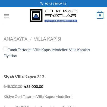
İçeriğe
0542 338 09 42
atla
0
ANA SAYFA
/
VILLA KAPISI
Siyah Villa Kapısı 313
Orijinal
Şu
₺
48.000,00
₺
35.000,00
fiyat:
andaki
₺48.000,00.
fiyat:
Kişiye Özel Tasarım Villa Kapısı Modelleri
₺35.000,00.