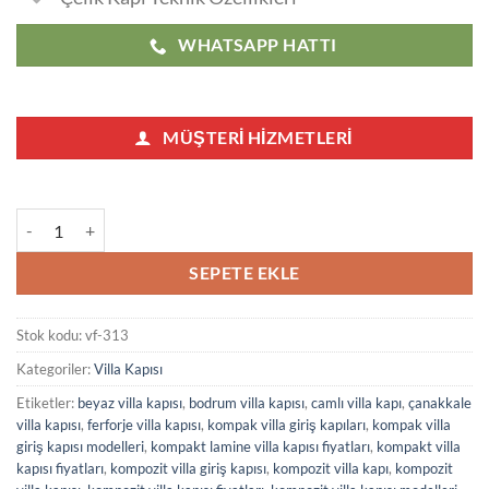
WHATSAPP HATTI
MÜŞTERI HIZMETLERI
Siyah Villa Kapısı 313 adet
SEPETE EKLE
Stok kodu:
vf-313
Kategoriler:
Villa Kapısı
Etiketler:
beyaz villa kapısı
,
bodrum villa kapısı
,
camlı villa kapı
,
çanakkale
villa kapısı
,
ferforje villa kapısı
,
kompak villa giriş kapıları
,
kompak villa
giriş kapısı modelleri
,
kompakt lamine villa kapısı fiyatları
,
kompakt villa
kapısı fiyatları
,
kompozit villa giriş kapısı
,
kompozit villa kapı
,
kompozit