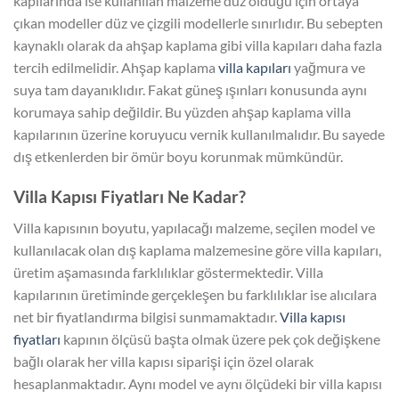
kapılarında ise kullanılan malzeme düz olduğu için ortaya
çıkan modeller düz ve çizgili modellerle sınırlıdır. Bu sebepten
kaynaklı olarak da ahşap kaplama gibi villa kapıları daha fazla
tercih edilmelidir. Ahşap kaplama
villa kapıları
yağmura ve
suya tam dayanıklıdır. Fakat güneş ışınları konusunda aynı
korumaya sahip değildir. Bu yüzden ahşap kaplama villa
kapılarının üzerine koruyucu vernik kullanılmalıdır. Bu sayede
dış etkenlerden bir ömür boyu korunmak mümkündür.
Villa Kapısı Fiyatları Ne Kadar?
Villa kapısının boyutu, yapılacağı malzeme, seçilen model ve
kullanılacak olan dış kaplama malzemesine göre villa kapıları,
üretim aşamasında farklılıklar göstermektedir. Villa
kapılarının üretiminde gerçekleşen bu farklılıklar ise alıcılara
net bir fiyatlandırma bilgisi sunmamaktadır.
Villa kapısı
fiyatları
kapının ölçüsü başta olmak üzere pek çok değişkene
bağlı olarak her villa kapısı siparişi için özel olarak
hesaplanmaktadır. Aynı model ve aynı ölçüdeki bir villa kapısı