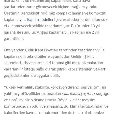
maruz kalır. Bu nedenle dış kaplamaları, kötü hava
şartlarından zarar görmeyecek biçimde sağlam yapılır.
Üretimini gerçekleştirdiğimiz kompakt lamine ve kompozit
kaplama
villa kapısı modelleri
çevresel etkenlerden olumsuz
etkilenmeyecek şekilde tasarlanmıştır. Bu ürünler 10 yıl
garanti ile sunulur. Ahşap kaplama villa kapıları ise 2 yıl
garantilidir.
Öte yandan Çelik Kapı Fiyatları tarafından tasarlanan villa
kapıları akıllı teknolojilerle uyumludur. Gelişmiş kilit
sistemleri, iris ve parmak izi tanıma gibi mekanizmalardan
yararlanılır. İsteğe bağlı olarak şifreli kapı sistemleri ve kartlı
geçiş sistemleri de uygulanabilir.
Yüksek verimlilik, stabilite, korozyon direnci, ses yalıtımı, ısı
yalıtımı gibi özelliklerle donatılan
villa kapısı çeşitleri
, soğuğu
ve sıcağı evinizin dışında tutar. Böylelikle her mevsim
konforunuzdan ödün vermezsiniz. Bu, klima tertibatından ve
kaloriferden kaynalı pahalı enerjiden de tasarruf etmenize