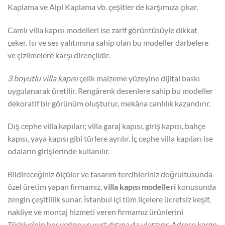
Kaplama ve Alpi Kaplama vb. çeşitler de karşımıza çıkar.
Camlı villa kapısı modelleri ise zarif görüntüsüyle dikkat
çeker. Isı ve ses yalıtımına sahip olan bu modeller darbelere
ve çizilmelere karşı dirençlidir.
3 boyutlu villa kapısı
çelik malzeme yüzeyine dijital baskı
uygulanarak üretilir. Rengârenk desenlere sahip bu modeller
dekoratif bir görünüm oluşturur, mekâna canlılık kazandırır.
Dış cephe villa kapıları; villa garaj kapısı, giriş kapısı, bahçe
kapısı, yaya kapısı gibi türlere ayrılır. İç cephe villa kapıları ise
odaların girişlerinde kullanılır.
Bildireceğiniz ölçüler ve tasarım tercihleriniz doğrultusunda
özel üretim yapan firmamız,
villa kapısı modelleri
konusunda
zengin çeşitlilik sunar. İstanbul içi tüm ilçelere ücretsiz keşif,
nakliye ve montaj hizmeti veren firmamız ürünlerini
Türkiye’nin her yerine ve yurt dışına da ulaştırır. Adrese kargo