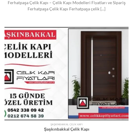
Ferhatpaşa Çelik Kapı – Çelik Kapı Modelleri Fiyatları ve Sipariş
Ferhatpaşa Çelik Kapı Ferhatpaşa çelik [...]
ŞAŞKINBAKKAL ÇELIK KAPI
Şaşkınbakkal Çelik Kapı