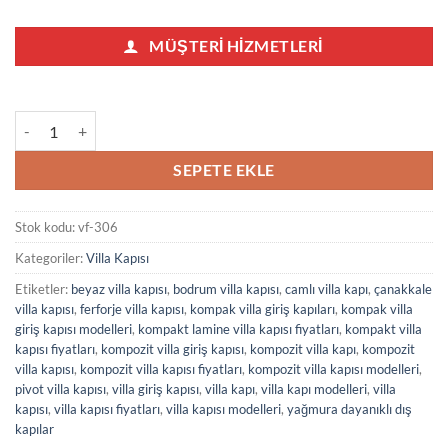
MÜŞTERI HIZMETLERI
Beyaz Ferforjeli Villa Kapısı 306 adet
SEPETE EKLE
Stok kodu:
vf-306
Kategoriler:
Villa Kapısı
Etiketler:
beyaz villa kapısı
,
bodrum villa kapısı
,
camlı villa kapı
,
çanakkale
villa kapısı
,
ferforje villa kapısı
,
kompak villa giriş kapıları
,
kompak villa
giriş kapısı modelleri
,
kompakt lamine villa kapısı fiyatları
,
kompakt villa
kapısı fiyatları
,
kompozit villa giriş kapısı
,
kompozit villa kapı
,
kompozit
villa kapısı
,
kompozit villa kapısı fiyatları
,
kompozit villa kapısı modelleri
,
pivot villa kapısı
,
villa giriş kapısı
,
villa kapı
,
villa kapı modelleri
,
villa
kapısı
,
villa kapısı fiyatları
,
villa kapısı modelleri
,
yağmura dayanıklı dış
kapılar