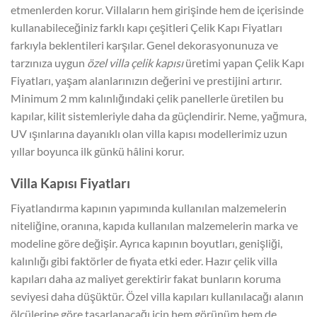
etmenlerden korur. Villaların hem girişinde hem de içerisinde
kullanabileceğiniz farklı kapı çeşitleri Çelik Kapı Fiyatları
farkıyla beklentileri karşılar. Genel dekorasyonunuza ve
tarzınıza uygun
özel villa çelik kapısı
üretimi yapan Çelik Kapı
Fiyatları, yaşam alanlarınızın değerini ve prestijini artırır.
Minimum 2 mm kalınlığındaki çelik panellerle üretilen bu
kapılar, kilit sistemleriyle daha da güçlendirir. Neme, yağmura,
UV ışınlarına dayanıklı olan villa kapısı modellerimiz uzun
yıllar boyunca ilk günkü hâlini korur.
Villa Kapısı Fiyatları
Fiyatlandırma kapının yapımında kullanılan malzemelerin
niteliğine, oranına, kapıda kullanılan malzemelerin marka ve
modeline göre değişir. Ayrıca kapının boyutları, genişliği,
kalınlığı gibi faktörler de fiyata etki eder. Hazır çelik villa
kapıları daha az maliyet gerektirir fakat bunların koruma
seviyesi daha düşüktür. Özel villa kapıları kullanılacağı alanın
ölçülerine göre tasarlanacağı için hem görünüm hem de