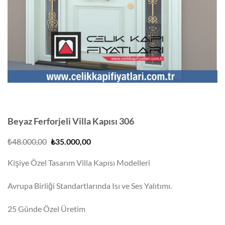
Beyaz Ferforjeli Villa Kapısı 306
Orijinal
Şu
₺
48.000,00
₺
35.000,00
fiyat:
andaki
₺48.000,00.
fiyat:
Kişiye Özel Tasarım Villa Kapısı Modelleri
₺35.000,00.
Avrupa Birliği Standartlarında Isı ve Ses Yalıtımı.
25 Günde Özel Üretim