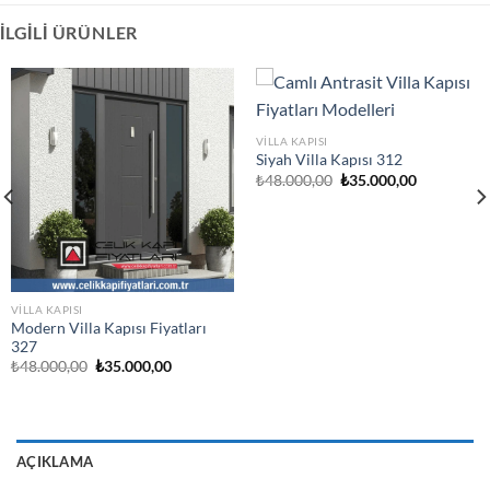
İLGILI ÜRÜNLER
VILLA KAPISI
Siyah Villa Kapısı 312
Orijinal
Şu
₺
48.000,00
₺
35.000,00
fiyat:
andaki
₺48.000,00.
fiyat:
₺35.000,00
VILLA KAPISI
Modern Villa Kapısı Fiyatları
327
Orijinal
Şu
₺
48.000,00
₺
35.000,00
fiyat:
andaki
₺48.000,00.
fiyat:
.
₺35.000,00.
AÇIKLAMA