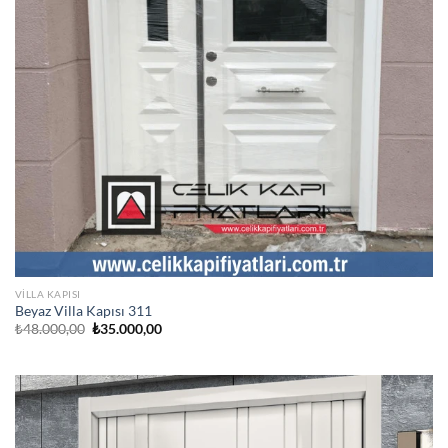
VILLA KAPISI
Beyaz Villa Kapısı 311
Orijinal
Şu
₺
48.000,00
₺
35.000,00
fiyat:
andaki
₺48.000,00.
fiyat:
₺35.000,00.