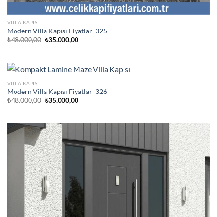
VILLA KAPISI
Modern Villa Kapısı Fiyatları 325
Orijinal
Şu
₺
48.000,00
₺
35.000,00
fiyat:
andaki
₺48.000,00.
fiyat:
₺35.000,00.
VILLA KAPISI
Modern Villa Kapısı Fiyatları 326
Orijinal
Şu
₺
48.000,00
₺
35.000,00
fiyat:
andaki
₺48.000,00.
fiyat:
₺35.000,00.