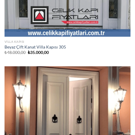
VILLA KAPISI
Beyaz Çift Kanat Villa Kapısı 305
Orijinal
Şu
₺
48.000,00
₺
35.000,00
fiyat:
andaki
₺48.000,00.
fiyat:
₺35.000,00.