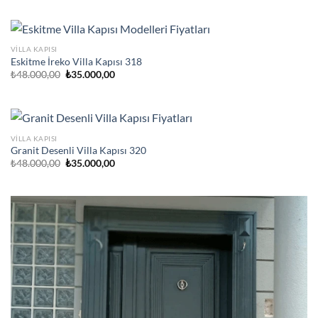
₺48.000,00.
fiyat:
₺35.000,00.
VILLA KAPISI
Eskitme İreko Villa Kapısı 318
Orijinal
Şu
₺
48.000,00
₺
35.000,00
fiyat:
andaki
₺48.000,00.
fiyat:
₺35.000,00.
VILLA KAPISI
Granit Desenli Villa Kapısı 320
Orijinal
Şu
₺
48.000,00
₺
35.000,00
fiyat:
andaki
₺48.000,00.
fiyat:
₺35.000,00.