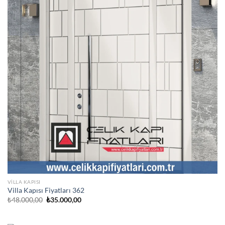
VILLA KAPISI
Villa Kapısı Fiyatları 362
Orijinal
Şu
₺
48.000,00
₺
35.000,00
fiyat:
andaki
₺48.000,00.
fiyat:
₺35.000,00.