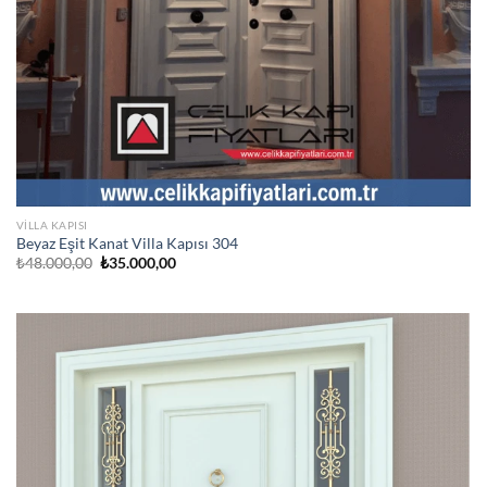
VILLA KAPISI
Beyaz Eşit Kanat Villa Kapısı 304
Orijinal
Şu
₺
48.000,00
₺
35.000,00
fiyat:
andaki
₺48.000,00.
fiyat:
₺35.000,00.