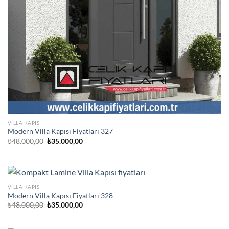
VILLA KAPISI
Modern Villa Kapısı Fiyatları 327
Orijinal
Şu
₺
48.000,00
₺
35.000,00
fiyat:
andaki
₺48.000,00.
fiyat:
₺35.000,00.
VILLA KAPISI
Modern Villa Kapısı Fiyatları 328
Orijinal
Şu
₺
48.000,00
₺
35.000,00
fiyat:
andaki
₺48.000,00.
fiyat:
₺35.000,00.