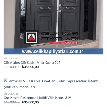
VILLA KAPISI
Çift Açılım Çift Sabitli Villa Kapısı 317
Orijinal
Şu
₺
48.000,00
₺
35.000,00
fiyat:
andaki
₺48.000,00.
fiyat:
₺35.000,00.
VILLA KAPISI
Cnc Kesim Paslanmaz Motifli Villa Kapısı 319
Orijinal
Şu
₺
48.000,00
₺
35.000,00
fiyat:
andaki