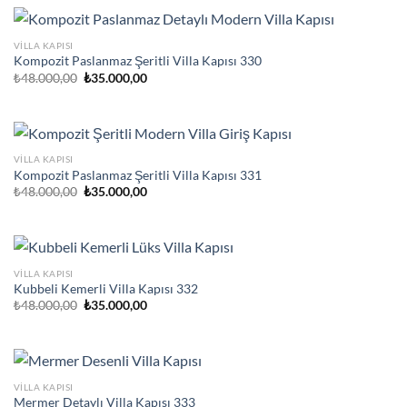
VILLA KAPISI
Kompozit Paslanmaz Şeritli Villa Kapısı 330
Orijinal
Şu
₺
48.000,00
₺
35.000,00
fiyat:
andaki
₺48.000,00.
fiyat:
₺35.000,00.
VILLA KAPISI
Kompozit Paslanmaz Şeritli Villa Kapısı 331
Orijinal
Şu
₺
48.000,00
₺
35.000,00
fiyat:
andaki
₺48.000,00.
fiyat:
₺35.000,00.
VILLA KAPISI
Kubbeli Kemerli Villa Kapısı 332
Orijinal
Şu
₺
48.000,00
₺
35.000,00
fiyat:
andaki
₺48.000,00.
fiyat:
₺35.000,00.
VILLA KAPISI
Mermer Detaylı Villa Kapısı 333