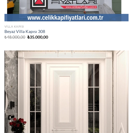
VILLA KAPISI
Beyaz Villa Kapısı 308
Orijinal
Şu
₺
48.000,00
₺
35.000,00
fiyat:
andaki
₺48.000,00.
fiyat:
₺35.000,00.