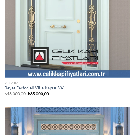
VILLA KAPISI
Beyaz Ferforjeli Villa Kapısı 306
Orijinal
Şu
₺
48.000,00
₺
35.000,00
fiyat:
andaki
₺48.000,00.
fiyat:
₺35.000,00.