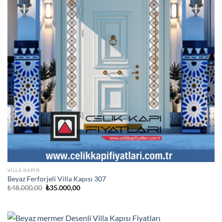
VILLA KAPISI
Beyaz Ferforjeli Villa Kapısı 307
Orijinal
Şu
₺
48.000,00
₺
35.000,00
fiyat:
andaki
₺48.000,00.
fiyat:
₺35.000,00.