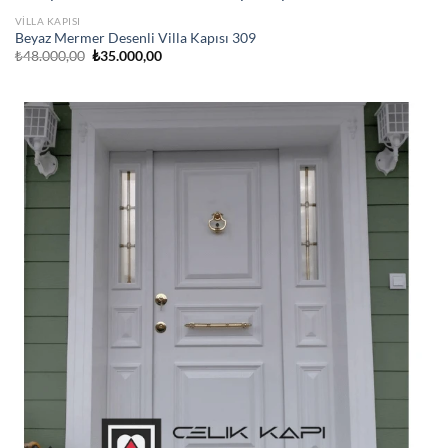
VILLA KAPISI
Beyaz Mermer Desenli Villa Kapısı 309
Orijinal
Şu
₺
48.000,00
₺
35.000,00
fiyat:
andaki
₺48.000,00.
fiyat:
₺35.000,00.