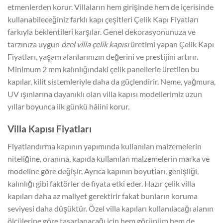
etmenlerden korur. Villaların hem girişinde hem de içerisinde
kullanabileceğiniz farklı kapı çeşitleri Çelik Kapı Fiyatları
farkıyla beklentileri karşılar. Genel dekorasyonunuza ve
tarzınıza uygun
özel villa çelik kapısı
üretimi yapan Çelik Kapı
Fiyatları, yaşam alanlarınızın değerini ve prestijini artırır.
Minimum 2 mm kalınlığındaki çelik panellerle üretilen bu
kapılar, kilit sistemleriyle daha da güçlendirir. Neme, yağmura,
UV ışınlarına dayanıklı olan villa kapısı modellerimiz uzun
yıllar boyunca ilk günkü hâlini korur.
Villa Kapısı Fiyatları
Fiyatlandırma kapının yapımında kullanılan malzemelerin
niteliğine, oranına, kapıda kullanılan malzemelerin marka ve
modeline göre değişir. Ayrıca kapının boyutları, genişliği,
kalınlığı gibi faktörler de fiyata etki eder. Hazır çelik villa
kapıları daha az maliyet gerektirir fakat bunların koruma
seviyesi daha düşüktür. Özel villa kapıları kullanılacağı alanın
ölçülerine göre tasarlanacağı için hem görünüm hem de