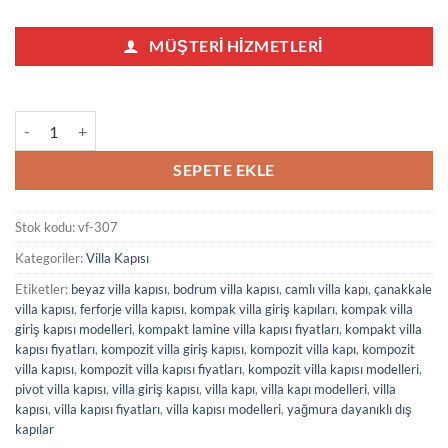
MÜŞTERI HIZMETLERI
Beyaz Ferforjeli Villa Kapısı 307 adet
SEPETE EKLE
Stok kodu:
vf-307
Kategoriler:
Villa Kapısı
Etiketler:
beyaz villa kapısı
,
bodrum villa kapısı
,
camlı villa kapı
,
çanakkale
villa kapısı
,
ferforje villa kapısı
,
kompak villa giriş kapıları
,
kompak villa
giriş kapısı modelleri
,
kompakt lamine villa kapısı fiyatları
,
kompakt villa
kapısı fiyatları
,
kompozit villa giriş kapısı
,
kompozit villa kapı
,
kompozit
villa kapısı
,
kompozit villa kapısı fiyatları
,
kompozit villa kapısı modelleri
,
pivot villa kapısı
,
villa giriş kapısı
,
villa kapı
,
villa kapı modelleri
,
villa
kapısı
,
villa kapısı fiyatları
,
villa kapısı modelleri
,
yağmura dayanıklı dış
kapılar