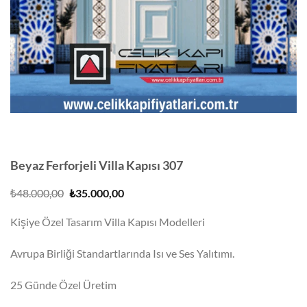
Beyaz Ferforjeli Villa Kapısı 307
Orijinal
Şu
₺
48.000,00
₺
35.000,00
fiyat:
andaki
₺48.000,00.
fiyat:
Kişiye Özel Tasarım Villa Kapısı Modelleri
₺35.000,00.
Avrupa Birliği Standartlarında Isı ve Ses Yalıtımı.
25 Günde Özel Üretim