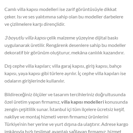
Camlı villa kapısı modelleri ise zarif görüntüsüyle dikkat
çeker. Isı ve ses yalıtımına sahip olan bu modeller darbelere
ve çizilmelere karşı dirençlidir.
3 boyutlu villa kapısı
çelik malzeme yüzeyine dijital baskı
uygulanarak üretilir. Rengârenk desenlere sahip bu modeller
dekoratif bir görünüm oluşturur, mekâna canlılık kazandırır.
Dış cephe villa kapıları; villa garaj kapısı, giriş kapısı, bahçe
kapısı, yaya kapısı gibi türlere ayrılır. İç cephe villa kapıları ise
odaların girişlerinde kullanılır.
Bildireceğiniz ölçüler ve tasarım tercihleriniz doğrultusunda
özel üretim yapan firmamız,
villa kapısı modelleri
konusunda
zengin çeşitlilik sunar. İstanbul içi tüm ilçelere ücretsiz keşif,
nakliye ve montaj hizmeti veren firmamız ürünlerini
Türkiye’nin her yerine ve yurt dışına da ulaştırır. Adrese kargo
imkânıyla hızlı teslimat avantajı sağlayan firmamız, hizmet