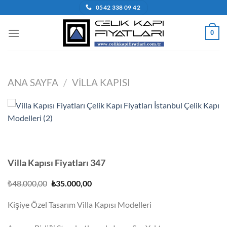
İçeriğe
0542 338 09 42
atla
0
ANA SAYFA
/
VILLA KAPISI
Villa Kapısı Fiyatları 347
Orijinal
Şu
₺
48.000,00
₺
35.000,00
fiyat:
andaki
₺48.000,00.
fiyat:
Kişiye Özel Tasarım Villa Kapısı Modelleri
₺35.000,00.