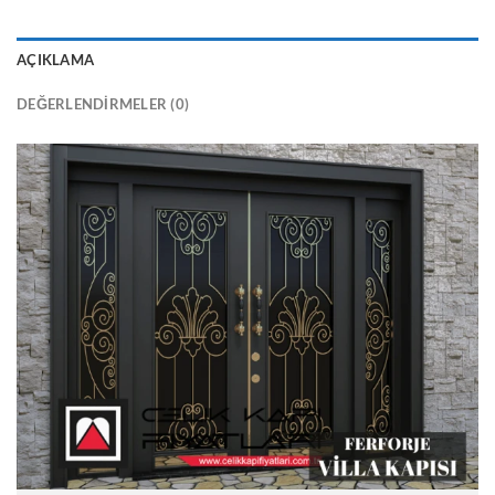
.
₺35.000,00.
AÇIKLAMA
DEĞERLENDIRMELER (0)