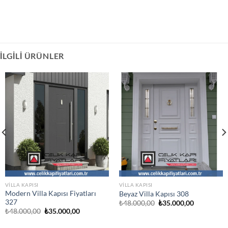
İLGILI ÜRÜNLER
VILLA KAPISI
VILLA KAPISI
Modern Villa Kapısı Fiyatları
Beyaz Villa Kapısı 308
327
Orijinal
Şu
₺
48.000,00
₺
35.000,00
fiyat:
andaki
Orijinal
Şu
₺
48.000,00
₺
35.000,00
₺48.000,00.
fiyat:
fiyat:
andaki
₺35.000,00
₺48.000,00.
fiyat: