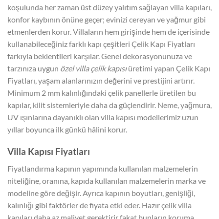
koşulunda her zaman üst düzey yalıtım sağlayan villa kapıları,
konfor kaybının önüne geçer; evinizi cereyan ve yağmur gibi
etmenlerden korur. Villaların hem girişinde hem de içerisinde
kullanabileceğiniz farklı kapı çeşitleri Çelik Kapı Fiyatları
farkıyla beklentileri karşılar. Genel dekorasyonunuza ve
tarzınıza uygun
özel villa çelik kapısı
üretimi yapan Çelik Kapı
Fiyatları, yaşam alanlarınızın değerini ve prestijini artırır.
Minimum 2 mm kalınlığındaki çelik panellerle üretilen bu
kapılar, kilit sistemleriyle daha da güçlendirir. Neme, yağmura,
UV ışınlarına dayanıklı olan villa kapısı modellerimiz uzun
yıllar boyunca ilk günkü hâlini korur.
Villa Kapısı Fiyatları
Fiyatlandırma kapının yapımında kullanılan malzemelerin
niteliğine, oranına, kapıda kullanılan malzemelerin marka ve
modeline göre değişir. Ayrıca kapının boyutları, genişliği,
kalınlığı gibi faktörler de fiyata etki eder. Hazır çelik villa
kapıları daha az maliyet gerektirir fakat bunların koruma