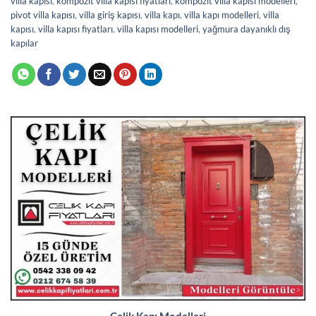
villa kapısı
,
kompozit villa kapısı fiyatları
,
kompozit villa kapısı modelleri
,
pivot villa kapısı
,
villa giriş kapısı
,
villa kapı
,
villa kapı modelleri
,
villa
kapısı
,
villa kapısı fiyatları
,
villa kapısı modelleri
,
yağmura dayanıklı dış
kapılar
Çelik Kapı Modelleri