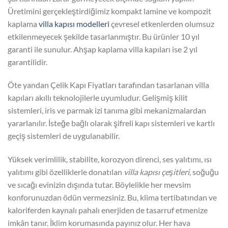
Üretimini gerçekleştirdiğimiz kompakt lamine ve kompozit
kaplama
villa kapısı modelleri
çevresel etkenlerden olumsuz
etkilenmeyecek şekilde tasarlanmıştır. Bu ürünler 10 yıl
garanti ile sunulur. Ahşap kaplama villa kapıları ise 2 yıl
garantilidir.
Öte yandan Çelik Kapı Fiyatları tarafından tasarlanan villa
kapıları akıllı teknolojilerle uyumludur. Gelişmiş kilit
sistemleri, iris ve parmak izi tanıma gibi mekanizmalardan
yararlanılır. İsteğe bağlı olarak şifreli kapı sistemleri ve kartlı
geçiş sistemleri de uygulanabilir.
Yüksek verimlilik, stabilite, korozyon direnci, ses yalıtımı, ısı
yalıtımı gibi özelliklerle donatılan
villa kapısı çeşitleri
, soğuğu
ve sıcağı evinizin dışında tutar. Böylelikle her mevsim
konforunuzdan ödün vermezsiniz. Bu, klima tertibatından ve
kaloriferden kaynalı pahalı enerjiden de tasarruf etmenize
imkân tanır. İklim korumasında payınız olur. Her hava