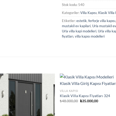
Stok kodu:
540
Kategoriler:
Villa Kapısı
,
Klasik Villa
Etiketler:
estetik
,
ferforje villa kapısı
mustakil ev kapilari
,
Urla mustakil ev
Urla villa kapi modelleri
,
Urla villa ka
fiyatları
,
villa kapısı modelleri
VILLA KAPISI
Klasik Villa Kapısı Fiyatları 324
Orijinal
Şu
₺
48.000,00
₺
35.000,00
fiyat:
andaki
₺48.000,00.
fiyat:
₺35.000,00