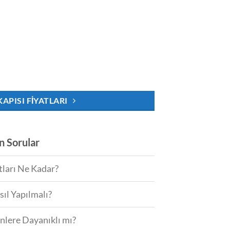
.
KAPISI FIYATLARI
an Sorular
tları Ne Kadar?
sıl Yapılmalı?
enlere Dayanıklı mı?