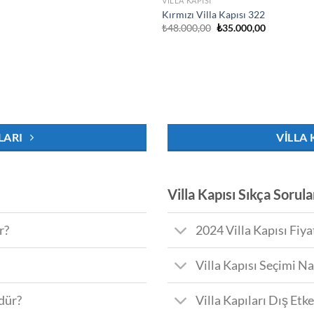
VILLA KAPISI
Kırmızı Villa Kapısı 322
Orijinal
Şu
₺
48.000,00
₺
35.000,00
fiyat:
andaki
₺48.000,00.
fiyat:
₺35.000,00
LARI
VILLA 
Villa Kapısı Sıkça Sorul
r?
2024 Villa Kapısı Fiya
Villa Kapısı Seçimi Na
dür?
Villa Kapıları Dış Etk