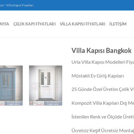
-
ısı
Villa Kapısı Fiyatları
AYFA
ÇELIK KAPI FIYATLARI
VILLA KAPISI FIYATLARI
İLETIŞIM
Villa Kapısı Bangkok
Urla Villa Kapısı Modelleri Fiya
Müstakil Ev Giriş Kapıları
25 Günde Özel Üretim Çelik Vil
Kompozit Villa Kapıları Dış M
İstenilen Renk ve Ölçüde Üret
Ücretsiz Keşif Ücretsiz Monta