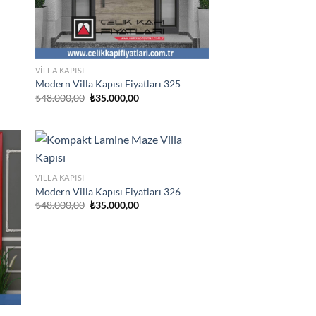
VILLA KAPISI
Modern Villa Kapısı Fiyatları 325
Orijinal
Şu
₺
48.000,00
₺
35.000,00
fiyat:
andaki
₺48.000,00.
fiyat:
₺35.000,00.
VILLA KAPISI
Modern Villa Kapısı Fiyatları 326
Orijinal
Şu
₺
48.000,00
₺
35.000,00
fiyat:
andaki
₺48.000,00.
fiyat:
₺35.000,00.