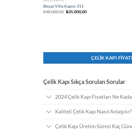
VILLA KAPISI
Beyaz Villa Kapısı 311
Orijinal
Şu
₺
48.000,00
₺
35.000,00
fiyat:
andaki
₺48.000,00.
fiyat:
₺35.000,00.
ÇELIK KAPI FIYAT
Çelik Kapı Sıkça Sorulan Sorular
2024 Çelik Kapı Fiyatları Ne Kada
Kaliteli Çelik Kapı Nasıl Anlaşılır?
Çelik Kapı Üretim Süresi Kaç Gün