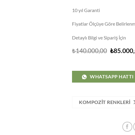
10 yıl Garanti
Fiyatlar Ölçüye Göre Belirlenm
Detaylı Bilgi ve Sipariş İçin
Orijinal
₺
140.000,00
₺
85.000
fiyat:
₺140.000
WHATSAPP HATTI
KOMPOZIT RENKLERI