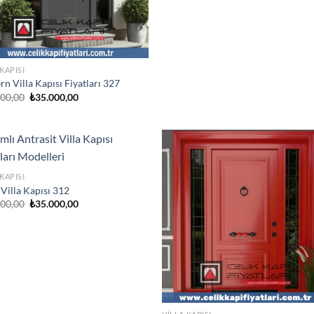
 KAPISI
n Villa Kapısı Fiyatları 327
Orijinal
Şu
000,00
₺
35.000,00
fiyat:
andaki
₺48.000,00.
fiyat:
₺35.000,00.
 KAPISI
 Villa Kapısı 312
Orijinal
Şu
000,00
₺
35.000,00
fiyat:
andaki
₺48.000,00.
fiyat:
₺35.000,00.