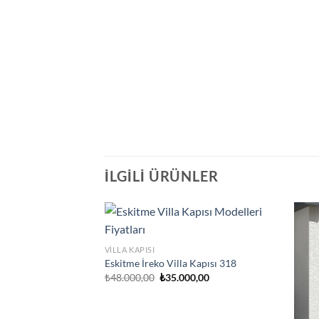
İLGILI ÜRÜNLER
VILLA KAPISI
Eskitme İreko Villa Kapısı 318
Orijinal
Şu
₺
48.000,00
₺
35.000,00
fiyat:
andaki
₺48.000,00.
fiyat:
₺35.000,00.