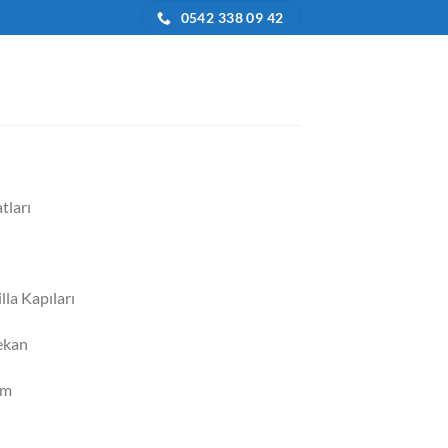
0542 338 09 42
tları
la Kapıları
ekan
im
j