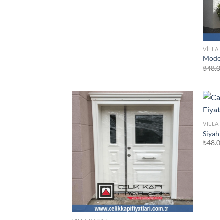
VILLA
Moder
₺
48.
VILLA
Siyah
₺
48.