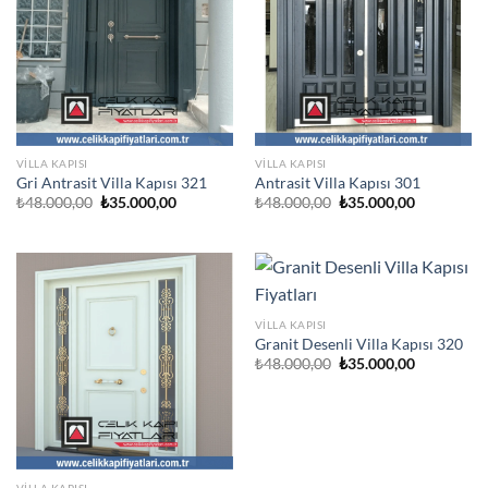
VILLA KAPISI
VILLA KAPISI
Gri Antrasit Villa Kapısı 321
Antrasit Villa Kapısı 301
Orijinal
Şu
Orijinal
Şu
₺
48.000,00
₺
35.000,00
₺
48.000,00
₺
35.000,00
fiyat:
andaki
fiyat:
andaki
₺48.000,00.
fiyat:
₺48.000,00.
fiyat:
₺35.000,00.
₺35.000,00
VILLA KAPISI
Granit Desenli Villa Kapısı 320
Orijinal
Şu
₺
48.000,00
₺
35.000,00
fiyat:
andaki
₺48.000,00.
fiyat:
₺35.000,00
VILLA KAPISI