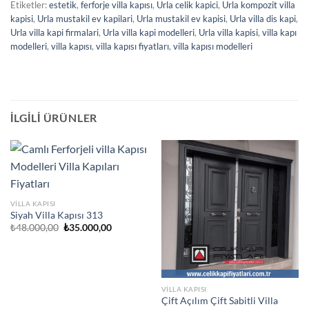
Etiketler:
estetik
,
ferforje villa kapısı
,
Urla celik kapici
,
Urla kompozit villa
kapisi
,
Urla mustakil ev kapilari
,
Urla mustakil ev kapisi
,
Urla villa dis kapi
,
Urla villa kapi firmalari
,
Urla villa kapi modelleri
,
Urla villa kapisi
,
villa kapı
modelleri
,
villa kapısı
,
villa kapısı fiyatları
,
villa kapısı modelleri
İLGILI ÜRÜNLER
VILLA KAPISI
Siyah Villa Kapısı 313
Orijinal
Şu
₺
48.000,00
₺
35.000,00
fiyat:
andaki
₺48.000,00.
fiyat:
₺35.000,00.
VILLA KAPISI
Çift Açılım Çift Sabitli Villa