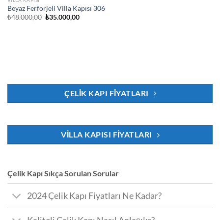
Beyaz Ferforjeli Villa Kapısı 306
Orijinal
Şu
₺
48.000,00
₺
35.000,00
fiyat:
andaki
₺48.000,00.
fiyat:
₺35.000,00.
ÇELIK KAPI FIYATLARI
VILLA KAPISI FIYATLARI
Çelik Kapı Sıkça Sorulan Sorular
2024 Çelik Kapı Fiyatları Ne Kadar?