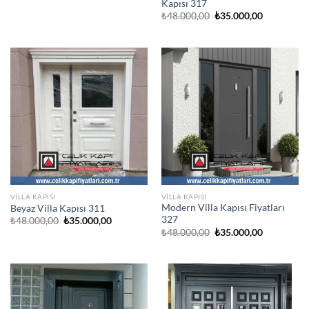
Kapısı 317
Orijinal
Şu
₺
48.000,00
₺
35.000,00
fiyat:
andaki
₺48.000,00.
fiyat:
₺35.000,00
VILLA KAPISI
VILLA KAPISI
Modern Villa Kapısı Fiyatları
Beyaz Villa Kapısı 311
327
Orijinal
Şu
₺
48.000,00
₺
35.000,00
fiyat:
andaki
Orijinal
Şu
₺
48.000,00
₺
35.000,00
₺48.000,00.
fiyat:
fiyat:
andaki
₺35.000,00.
₺48.000,00.
fiyat:
₺35.000,00