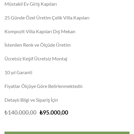
Müstakil Ev Giriş Kapıları
25 Günde Özel Üretim Çelik Villa Kapıları
Kompozit Villa Kapıları Dış Mekan
İstenilen Renk ve Ölçüde Üretim
Ücretsiz Keşif Ücretsiz Montaj
10 yıl Garanti
Fiyatlar Ölçüye Göre Belirlenmektedir.
Detaylı Bilgi ve Sipariş İçin
Orijinal
Şu
₺
140.000,00
₺
95.000,00
fiyat:
andaki
₺140.000,00.
fiyat:
₺95.000,00.