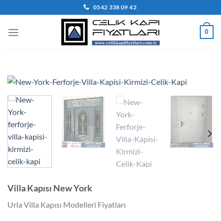
İçeriğe
0542 338 09 42
atla
0
Villa Kapısı New York
Urla Villa Kapısı Modelleri Fiyatları