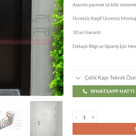
Alarmlı parmak izi kilit sistemle
Ücretsiz Keşif Ücretsiz Monta
10 yıl Garanti
Detaylı Bilgi ve Sipariş İçin H
Çelik Kapı Teknik Özel
WHATSAPP HATTI
Fulya Çelik Kapı Modelleri Fiyatla