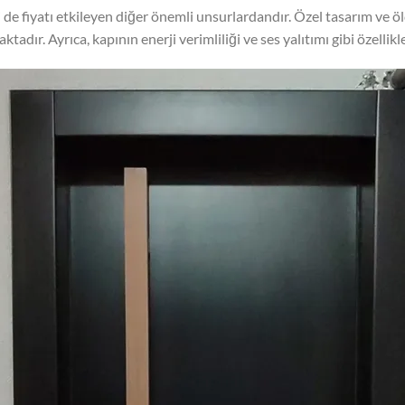
i de fiyatı etkileyen diğer önemli unsurlardandır. Özel tasarım ve öl
adır. Ayrıca, kapının enerji verimliliği ve ses yalıtımı gibi özellikl