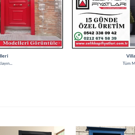
leri
Vill
ayın...
Tüm Mo