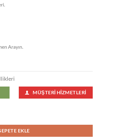
ri.
j
emen Arayın.
likleri
MÜŞTERI HIZMETLERI
rı 115 adet
SEPETE EKLE