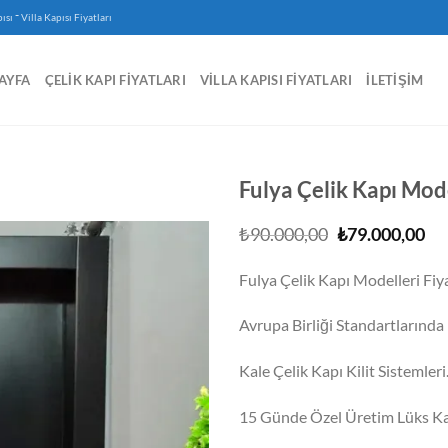
-
ısı
Villa Kapısı Fiyatları
AYFA
ÇELIK KAPI FIYATLARI
VILLA KAPISI FIYATLARI
İLETIŞIM
Fulya Çelik Kapı Mode
Orijinal
Şu
₺
90.000,00
₺
79.000,00
fiyat:
an
₺90.000,00.
fiy
Fulya Çelik Kapı Modelleri Fiya
₺7
Avrupa Birliği Standartlarında I
Kale Çelik Kapı Kilit Sistemleri
15 Günde Özel Üretim Lüks Ka