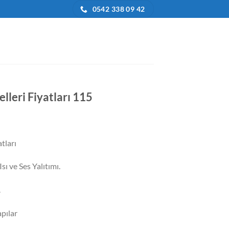
0542 338 09 42
lleri Fiyatları 115
daki
at:
tları
9.000,00.
sı ve Ses Yalıtımı.
.
pılar