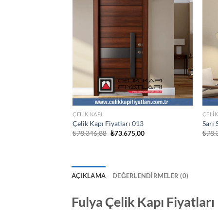
ÇELIK KAPI
ÇELIK
 Kapı 016
Çelik Kapı Fiyatları 013
Sarı 
al
Şu
Orijinal
Şu
07,82
₺
78.346,88
₺
73.675,00
₺
78.
andaki
fiyat:
andaki
1,25.
fiyat:
₺78.346,88.
fiyat:
₺73.207,82.
₺73.675,00.
AÇIKLAMA
DEĞERLENDIRMELER (0)
Fulya Çelik Kapı Fiyatları