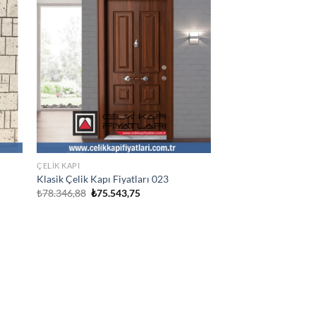
ÇELIK KAPI
Klasik Çelik Kapı Fiyatları 023
Orijinal
Şu
₺
78.346,88
₺
75.543,75
fiyat:
andaki
₺78.346,88.
fiyat:
.
₺75.543,75.