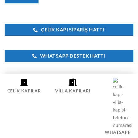
ÇELIK KAPI SIPARIŞ HATTI
WHATSAPP DESTEK HATTI
ÇELIK KAPILAR
VILLA KAPILARI
İLETIŞIM
Eyüpsultan Bulvarı No:59/B Eyüpsultan İstanbul 0212 674
58 39 - 0542 338 09 42
istanbulcelikkapifiyatlari@gmail.com
WHATSAPP