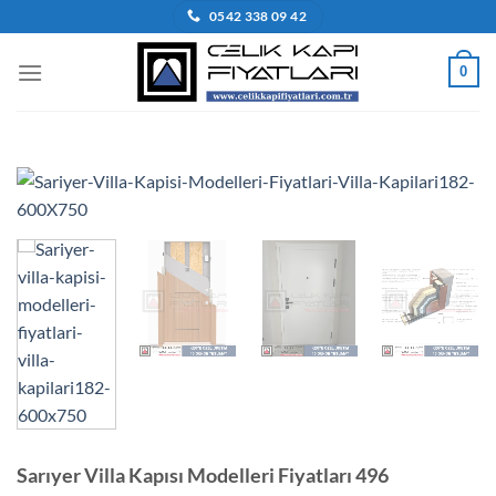
İçeriğe
0542 338 09 42
atla
0
Sarıyer Villa Kapısı Modelleri Fiyatları 496