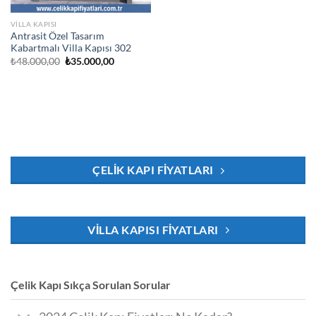
VILLA KAPISI
Antrasit Özel Tasarım
Kabartmalı Villa Kapısı 302
Orijinal
Şu
₺
48.000,00
₺
35.000,00
fiyat:
andaki
₺48.000,00.
fiyat:
₺35.000,00.
ÇELIK KAPI FIYATLARI
VILLA KAPISI FIYATLARI
Çelik Kapı Sıkça Sorulan Sorular