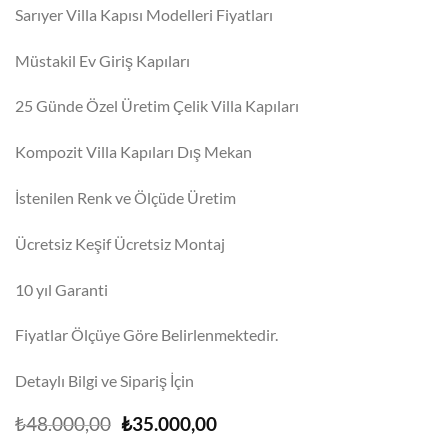
Sarıyer Villa Kapısı Modelleri Fiyatları
Müstakil Ev Giriş Kapıları
25 Günde Özel Üretim Çelik Villa Kapıları
Kompozit Villa Kapıları Dış Mekan
İstenilen Renk ve Ölçüde Üretim
Ücretsiz Keşif Ücretsiz Montaj
10 yıl Garanti
Fiyatlar Ölçüye Göre Belirlenmektedir.
Detaylı Bilgi ve Sipariş İçin
Orijinal
Şu
₺
48.000,00
₺
35.000,00
fiyat:
andaki