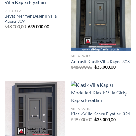
VILLA KAPISI
Beyaz Mermer Desenli Villa
Kapısı 309
Orijinal
Şu
₺
48.000,00
₺
35.000,00
fiyat:
andaki
₺48.000,00.
fiyat:
₺35.000,00.
VILLA KAPISI
Antrasit Klasik Villa Kapısı 303
Orijinal
Şu
₺
48.000,00
₺
35.000,00
fiyat:
andaki
₺48.000,00.
fiyat:
₺35.000,00
VILLA KAPISI
Klasik Villa Kapısı Fiyatları 324
Orijinal
Şu
₺
48.000,00
₺
35.000,00
fiyat:
andaki
₺48.000,00.
fiyat:
₺35.000,00