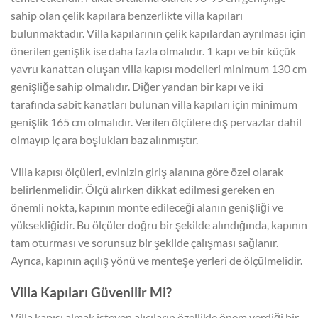
sahip olan çelik kapılara benzerlikte villa kapıları
bulunmaktadır. Villa kapılarının çelik kapılardan ayrılması için
önerilen genişlik ise daha fazla olmalıdır. 1 kapı ve bir küçük
yavru kanattan oluşan villa kapısı modelleri minimum 130 cm
genişliğe sahip olmalıdır. Diğer yandan bir kapı ve iki
tarafında sabit kanatları bulunan villa kapıları için minimum
genişlik 165 cm olmalıdır. Verilen ölçülere dış pervazlar dahil
olmayıp iç ara boşlukları baz alınmıştır.
Villa kapısı ölçüleri, evinizin giriş alanına göre özel olarak
belirlenmelidir. Ölçü alırken dikkat edilmesi gereken en
önemli nokta, kapının monte edileceği alanın genişliği ve
yüksekliğidir. Bu ölçüler doğru bir şekilde alındığında, kapının
tam oturması ve sorunsuz bir şekilde çalışması sağlanır.
Ayrıca, kapının açılış yönü ve menteşe yerleri de ölçülmelidir.
Villa Kapıları Güvenilir Mi?
Villa kapısı almak isteyen alıcıların özellikle önem verdiği bir