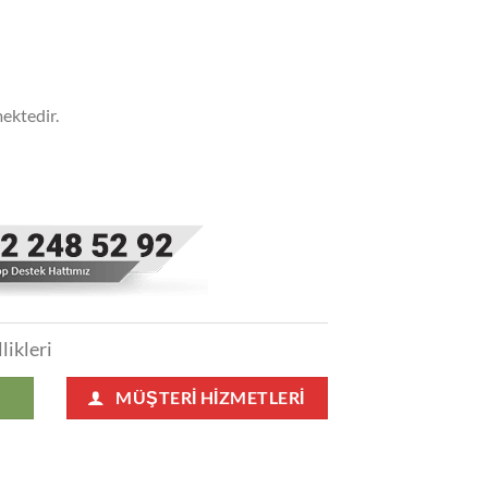
j
ektedir.
likleri
MÜŞTERI HIZMETLERI