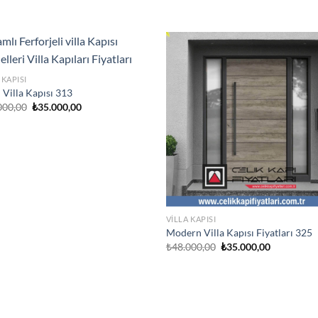
 KAPISI
 Villa Kapısı 313
Orijinal
Şu
000,00
₺
35.000,00
fiyat:
andaki
₺48.000,00.
fiyat:
₺35.000,00.
VILLA KAPISI
Modern Villa Kapısı Fiyatları 325
Orijinal
Şu
₺
48.000,00
₺
35.000,00
fiyat:
andaki
₺48.000,00.
fiyat:
₺35.000,00