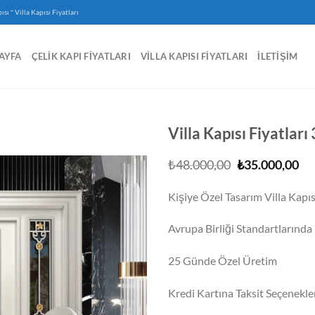
-
ısı
Villa Kapısı Fiyatları
AYFA
ÇELIK KAPI FIYATLARI
VILLA KAPISI FIYATLARI
İLETIŞIM
Villa Kapısı Fiyatları
Orijinal
Şu
₺
48.000,00
₺
35.000,00
fiyat:
an
₺48.000,00.
fiy
Kişiye Özel Tasarım Villa Kapı
₺3
Avrupa Birliği Standartlarında I
25 Günde Özel Üretim
Kredi Kartına Taksit Seçenekle