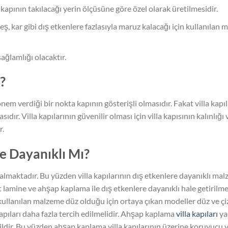
kapının takılacağı yerin ölçüsüne göre özel olarak üretilmesidir.
eş, kar gibi dış etkenlere fazlasıyla maruz kalacağı için kullanılan
sağlamlığı olacaktır.
?
e önem verdiği bir nokta kapının gösterişli olmasıdır. Fakat villa ka
sıdır. Villa kapılarının güvenilir olması için villa kapısının kalınlığı 
r.
re Dayanıklı Mı?
 kalmaktadır. Bu yüzden villa kapılarının dış etkenlere dayanıklı mal
 lamine ve ahşap kaplama ile dış etkenlere dayanıklı hale getiri
kullanılan malzeme düz olduğu için ortaya çıkan modeller düz ve çizg
apıları daha fazla tercih edilmelidir. Ahşap kaplama
villa kapıları
ya
dir. Bu yüzden ahşap kaplama villa kapılarının üzerine koruyucu ve