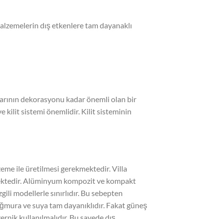
 malzemelerin dış etkenlere tam dayanaklı
pılarının dekorasyonu kadar önemli olan bir
ve kilit sistemi önemlidir. Kilit sisteminin
zeme ile üretilmesi gerekmektedir. Villa
lmektedir. Alüminyum kompozit ve kompakt
ili modellerle sınırlıdır. Bu sebepten
ğmura ve suya tam dayanıklıdır. Fakat güneş
rnik kullanılmalıdır. Bu sayede dış