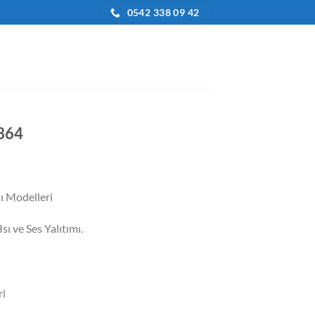
0542 338 09 42
 364
daki
at:
sı Modelleri
5.000,00.
sı ve Ses Yalıtımı.
ri