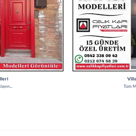
leri
Vill
ayın...
Tüm Mo