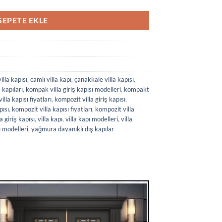
SEPETE EKLE
lla kapısı
,
camlı villa kapı
,
çanakkale villa kapısı
,
 kapıları
,
kompak villa giriş kapısı modelleri
,
kompakt
lla kapısı fiyatları
,
kompozit villa giriş kapısı
,
pısı
,
kompozit villa kapısı fiyatları
,
kompozit villa
la giriş kapısı
,
villa kapı
,
villa kapı modelleri
,
villa
ı modelleri
,
yağmura dayanıklı dış kapılar