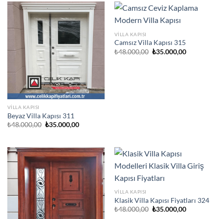
VILLA KAPISI
Camsız Villa Kapısı 315
Orijinal
Şu
₺
48.000,00
₺
35.000,00
fiyat:
andaki
₺48.000,00.
fiyat:
₺35.000,00
VILLA KAPISI
Beyaz Villa Kapısı 311
Orijinal
Şu
₺
48.000,00
₺
35.000,00
fiyat:
andaki
₺48.000,00.
fiyat:
₺35.000,00.
VILLA KAPISI
Klasik Villa Kapısı Fiyatları 324
Orijinal
Şu
₺
48.000,00
₺
35.000,00
fiyat:
andaki