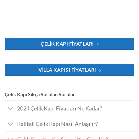
₺35.000,00.
₺48.000,00.
fiyat:
₺35.000,00
ÇELIK KAPI FIYATLARI
VILLA KAPISI FIYATLARI
Çelik Kapı Sıkça Sorulan Sorular
2024 Çelik Kapı Fiyatları Ne Kadar?
Kaliteli Çelik Kapı Nasıl Anlaşılır?