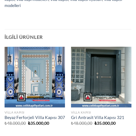
modelleri
İLGILI ÜRÜNLER
VILLA KAPISI
VILLA KAPISI
Beyaz Ferforjeli Villa Kapısı 307
Gri Antrasit Villa Kapısı 321
Orijinal
Şu
Orijinal
Şu
₺
48.000,00
₺
35.000,00
₺
48.000,00
₺
35.000,00
fiyat:
andaki
fiyat:
andaki
₺48.000,00.
fiyat:
₺48.000,00.
fiyat:
₺35.000,00.
₺35.000,00