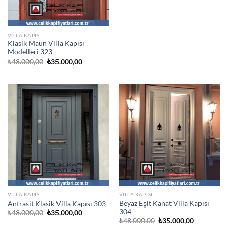
₺48.000,00.
fiyat:
₺35.000,00
VILLA KAPISI
Klasik Maun Villa Kapısı
Modelleri 323
Orijinal
Şu
₺
48.000,00
₺
35.000,00
fiyat:
andaki
₺48.000,00.
fiyat:
₺35.000,00.
VILLA KAPISI
VILLA KAPISI
Beyaz Eşit Kanat Villa Kapısı
Antrasit Klasik Villa Kapısı 303
304
Orijinal
Şu
₺
48.000,00
₺
35.000,00
fiyat:
andaki
Orijinal
Şu
₺
48.000,00
₺
35.000,00
₺48.000,00.
fiyat:
fiyat:
andaki