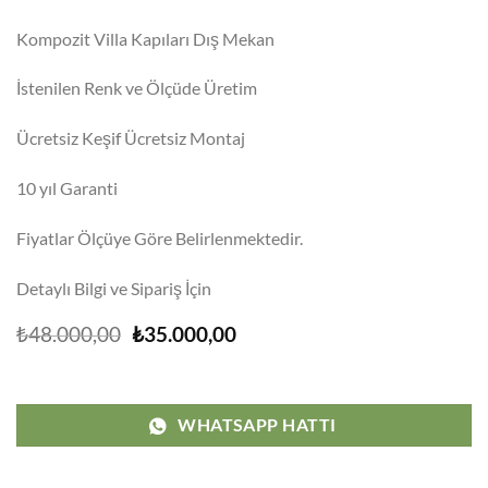
Kompozit Villa Kapıları Dış Mekan
İstenilen Renk ve Ölçüde Üretim
Ücretsiz Keşif Ücretsiz Montaj
10 yıl Garanti
Fiyatlar Ölçüye Göre Belirlenmektedir.
Detaylı Bilgi ve Sipariş İçin
Orijinal
Şu
₺
48.000,00
₺
35.000,00
fiyat:
andaki
₺48.000,00.
fiyat:
₺35.000,00.
WHATSAPP HATTI