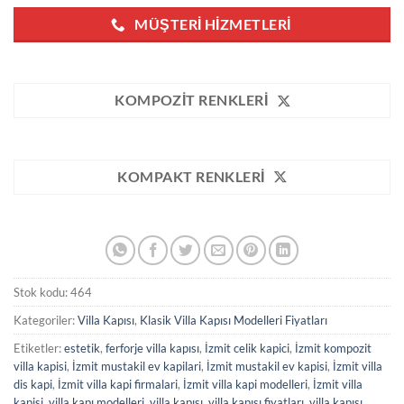
MÜŞTERI HIZMETLERI
KOMPOZIT RENKLERI
KOMPAKT RENKLERI
Stok kodu:
464
Kategoriler:
Villa Kapısı
,
Klasik Villa Kapısı Modelleri Fiyatları
Etiketler:
estetik
,
ferforje villa kapısı
,
İzmit celik kapici
,
İzmit kompozit
villa kapisi
,
İzmit mustakil ev kapilari
,
İzmit mustakil ev kapisi
,
İzmit villa
dis kapi
,
İzmit villa kapi firmalari
,
İzmit villa kapi modelleri
,
İzmit villa
kapisi
,
villa kapı modelleri
,
villa kapısı
,
villa kapısı fiyatları
,
villa kapısı