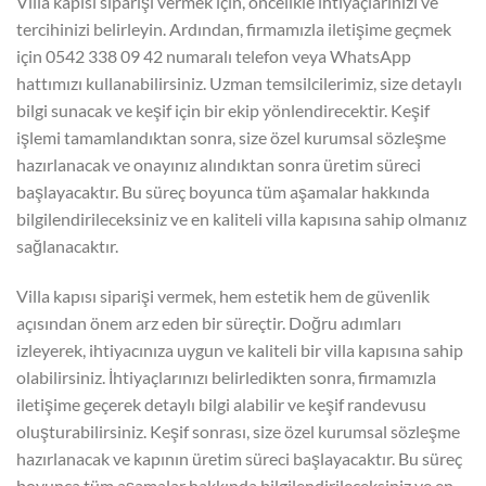
Villa kapısı siparişi vermek için, öncelikle ihtiyaçlarınızı ve
tercihinizi belirleyin. Ardından, firmamızla iletişime geçmek
için 0542 338 09 42 numaralı telefon veya WhatsApp
hattımızı kullanabilirsiniz. Uzman temsilcilerimiz, size detaylı
bilgi sunacak ve keşif için bir ekip yönlendirecektir. Keşif
işlemi tamamlandıktan sonra, size özel kurumsal sözleşme
hazırlanacak ve onayınız alındıktan sonra üretim süreci
başlayacaktır. Bu süreç boyunca tüm aşamalar hakkında
bilgilendirileceksiniz ve en kaliteli villa kapısına sahip olmanız
sağlanacaktır.
Villa kapısı siparişi vermek, hem estetik hem de güvenlik
açısından önem arz eden bir süreçtir. Doğru adımları
izleyerek, ihtiyacınıza uygun ve kaliteli bir villa kapısına sahip
olabilirsiniz. İhtiyaçlarınızı belirledikten sonra, firmamızla
iletişime geçerek detaylı bilgi alabilir ve keşif randevusu
oluşturabilirsiniz. Keşif sonrası, size özel kurumsal sözleşme
hazırlanacak ve kapının üretim süreci başlayacaktır. Bu süreç
boyunca tüm aşamalar hakkında bilgilendirileceksiniz ve en