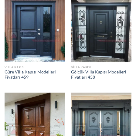
VILLA KAPISI
VILLA KAPISI
Güre Villa Kapısı Modelleri
Gölcük Villa Kapısı Modelleri
Fiyatları 459
Fiyatları 458