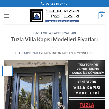
İçeriğe
0542 338 09 42
atla
0
TUZLA VILLA KAPISI FIYATLARI
Tuzla Villa Kapısı Modelleri Fiyatları
CELIKKAPIFIYATLARI
TARAFINDAN
TARIHINDE YAYINLANDI