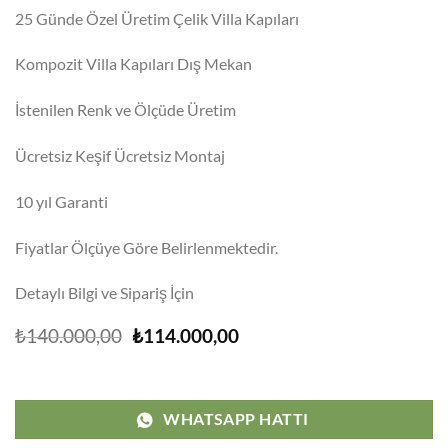
25 Günde Özel Üretim Çelik Villa Kapıları
Kompozit Villa Kapıları Dış Mekan
İstenilen Renk ve Ölçüde Üretim
Ücretsiz Keşif Ücretsiz Montaj
10 yıl Garanti
Fiyatlar Ölçüye Göre Belirlenmektedir.
Detaylı Bilgi ve Sipariş İçin
Orijinal
Şu
₺
140.000,00
₺
114.000,00
fiyat:
andaki
₺140.000,00.
fiyat:
₺114.000,00.
WHATSAPP HATTI