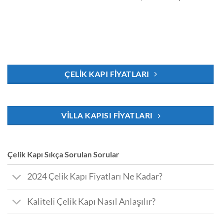
fiyat:
andaki
₺48.000,00.
fiyat:
₺35.000,00
ÇELIK KAPI FIYATLARI
VILLA KAPISI FIYATLARI
Çelik Kapı Sıkça Sorulan Sorular
2024 Çelik Kapı Fiyatları Ne Kadar?
Kaliteli Çelik Kapı Nasıl Anlaşılır?