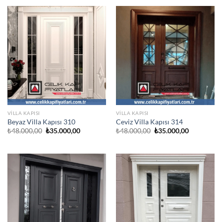
₺35.000,00
VILLA KAPISI
VILLA KAPISI
Beyaz Villa Kapısı 310
Ceviz Villa Kapısı 314
Orijinal
Şu
Orijinal
Şu
₺
48.000,00
₺
35.000,00
₺
48.000,00
₺
35.000,00
fiyat:
andaki
fiyat:
andaki
₺48.000,00.
fiyat:
₺48.000,00.
fiyat:
₺35.000,00.
₺35.000,00