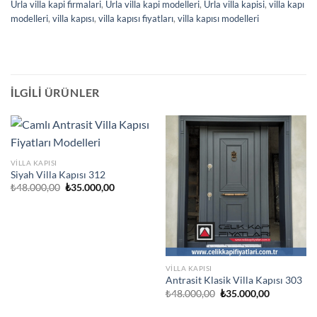
Urla villa kapi firmalari
,
Urla villa kapi modelleri
,
Urla villa kapisi
,
villa kapı
modelleri
,
villa kapısı
,
villa kapısı fiyatları
,
villa kapısı modelleri
İLGILI ÜRÜNLER
VILLA KAPISI
Siyah Villa Kapısı 312
Orijinal
Şu
₺
48.000,00
₺
35.000,00
fiyat:
andaki
₺48.000,00.
fiyat:
₺35.000,00.
VILLA KAPISI
Antrasit Klasik Villa Kapısı 303
Orijinal
Şu
₺
48.000,00
₺
35.000,00
fiyat:
andaki
₺48.000,00.
fiyat: