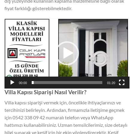
dış yüzeyinde kullanılan kaplama malzemesine bağlı olarak
fiyat farklılığı gösterebilmektedir.
Video
oynatıcı
00:00
01:20
Villa Kapısı Siparişi Nasıl Verilir?
Villa kapısı siparişi vermek için, öncelikle ihtiyaçlarınızı ve
tercihinizi belirleyin. Ardından, firmamızla iletişime geçmek
için 0542 338 09 42 numaralı telefon veya WhatsApp
hattımızı kullanabilirsiniz. Uzman temsilcilerimiz, size detaylı
bilgi sunacak ve keşif için bir ekip yönlendirecektir. Keşif