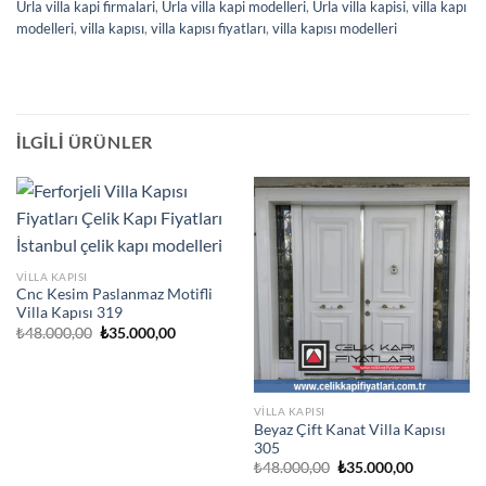
Urla villa kapi firmalari
,
Urla villa kapi modelleri
,
Urla villa kapisi
,
villa kapı
modelleri
,
villa kapısı
,
villa kapısı fiyatları
,
villa kapısı modelleri
İLGILI ÜRÜNLER
VILLA KAPISI
Cnc Kesim Paslanmaz Motifli
Villa Kapısı 319
Orijinal
Şu
₺
48.000,00
₺
35.000,00
fiyat:
andaki
₺48.000,00.
fiyat:
₺35.000,00.
VILLA KAPISI
Beyaz Çift Kanat Villa Kapısı
305
Orijinal
Şu
₺
48.000,00
₺
35.000,00
fiyat:
andaki