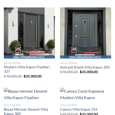
₺48.000,00.
fiyat:
₺35.000,00
VILLA KAPISI
VILLA KAPISI
Modern Villa Kapısı Fiyatları
Antrasit Klasik Villa Kapısı 303
327
Orijinal
Şu
₺
48.000,00
₺
35.000,00
fiyat:
andaki
Orijinal
Şu
₺
48.000,00
₺
35.000,00
₺48.000,00.
fiyat:
fiyat:
andaki
₺35.000,00
₺48.000,00.
fiyat:
₺35.000,00.
VILLA KAPISI
VILLA KAPISI
Beyaz Mermer Desenli Villa
Camsız Villa Kapısı 315
Kapısı 309
Orijinal
Şu
₺
48.000,00
₺
35.000,00