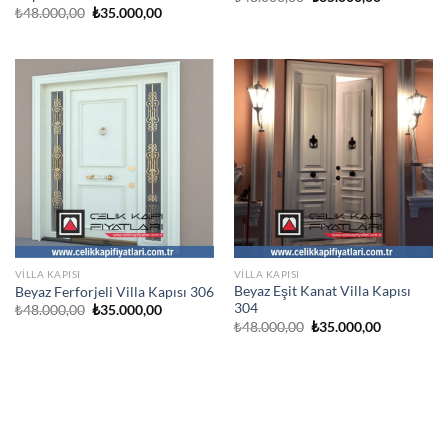
fiyat:
andaki
Orijinal
Şu
₺
48.000,00
₺
35.000,00
₺48.000,00.
fiyat:
fiyat:
andaki
₺35.000,00
₺48.000,00.
fiyat:
₺35.000,00.
VILLA KAPISI
VILLA KAPISI
Beyaz Eşit Kanat Villa Kapısı
Beyaz Ferforjeli Villa Kapısı 306
304
Orijinal
Şu
₺
48.000,00
₺
35.000,00
fiyat:
andaki
Orijinal
Şu
₺
48.000,00
₺
35.000,00
₺48.000,00.
fiyat:
fiyat:
andaki
₺35.000,00.
₺48.000,00.
fiyat:
₺35.000,00