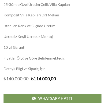
25 Günde Özel Üretim Çelik Villa Kapıları
Kompozit Villa Kapıları Dış Mekan
İstenilen Renk ve Ölçüde Üretim
Ücretsiz Keşif Ücretsiz Montaj
10 yıl Garanti
Fiyatlar Ölçüye Göre Belirlenmektedir.
Detaylı Bilgi ve Sipariş İçin
Orijinal
Şu
₺
140.000,00
₺
114.000,00
fiyat:
andaki
₺140.000,00.
fiyat:
₺114.000,00.
WHATSAPP HATTI