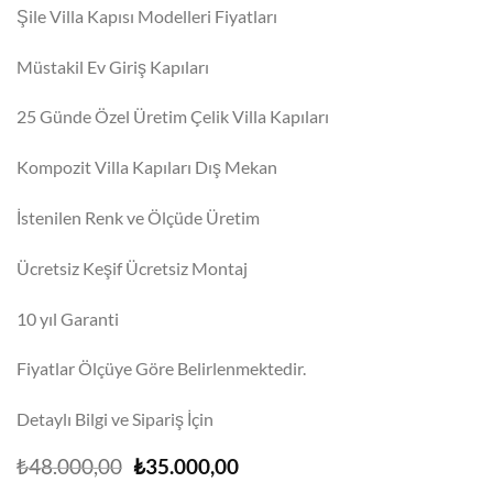
Şile Villa Kapısı Modelleri Fiyatları
Müstakil Ev Giriş Kapıları
25 Günde Özel Üretim Çelik Villa Kapıları
Kompozit Villa Kapıları Dış Mekan
İstenilen Renk ve Ölçüde Üretim
Ücretsiz Keşif Ücretsiz Montaj
10 yıl Garanti
Fiyatlar Ölçüye Göre Belirlenmektedir.
Detaylı Bilgi ve Sipariş İçin
Orijinal
Şu
₺
48.000,00
₺
35.000,00
fiyat:
andaki