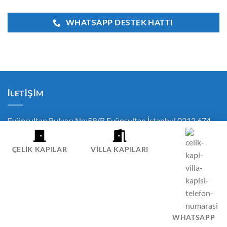
WHATSAPP DESTEK HATTI
İLETIŞIM
Eyüpsultan Bulvarı No:59/B Eyüpsultan İstanbul 0212 674
58 39 - 0542 338 09 42
istanbulcelikkapifiyatlari@gmail.com
ÇELIK KAPILAR
VILLA KAPILARI
ÇEREZ POLITIKASI
GIZLILIK POLITIKASI
İPTAL VE İADE POLITIKASI
ÇELIK KAPI FIYATLARI SIPARIŞ İLETIŞIM
HESABIM
Copyright 2026 ©
Çelik Kapı
-
Villa Kapısı
-
Pivot Kapı
-
Oda Kapısı
WHATSAPP
-
Villa Kapısı Fiyatları