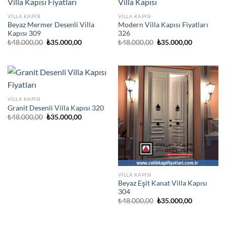
VILLA KAPISI
VILLA KAPISI
Beyaz Mermer Desenli Villa
Modern Villa Kapısı Fiyatları
Kapısı 309
326
Orijinal
Şu
Orijinal
Şu
₺
48.000,00
₺
35.000,00
₺
48.000,00
₺
35.000,00
fiyat:
andaki
fiyat:
andaki
₺48.000,00.
fiyat:
₺48.000,00.
fiyat:
₺35.000,00.
₺35.000,00
VILLA KAPISI
Granit Desenli Villa Kapısı 320
Orijinal
Şu
₺
48.000,00
₺
35.000,00
fiyat:
andaki
₺48.000,00.
fiyat:
₺35.000,00.
VILLA KAPISI
Beyaz Eşit Kanat Villa Kapısı
304
Orijinal
Şu
₺
48.000,00
₺
35.000,00
fiyat:
andaki
₺48.000,00.
fiyat:
₺35.000,00