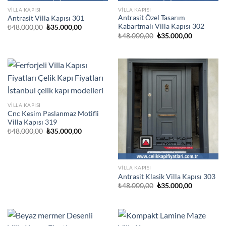
VILLA KAPISI
VILLA KAPISI
Antrasit Özel Tasarım
Antrasit Villa Kapısı 301
Kabartmalı Villa Kapısı 302
Orijinal
Şu
₺
48.000,00
₺
35.000,00
fiyat:
andaki
Orijinal
Şu
₺
48.000,00
₺
35.000,00
₺48.000,00.
fiyat:
fiyat:
andaki
₺35.000,00.
₺48.000,00.
fiyat:
₺35.000,00
VILLA KAPISI
Cnc Kesim Paslanmaz Motifli
Villa Kapısı 319
Orijinal
Şu
₺
48.000,00
₺
35.000,00
fiyat:
andaki
₺48.000,00.
fiyat:
₺35.000,00.
VILLA KAPISI
Antrasit Klasik Villa Kapısı 303
Orijinal
Şu
₺
48.000,00
₺
35.000,00
fiyat:
andaki
₺48.000,00.
fiyat:
₺35.000,00