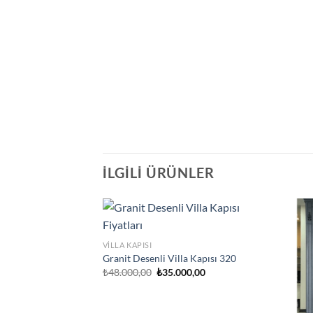
İLGILI ÜRÜNLER
VILLA KAPISI
Granit Desenli Villa Kapısı 320
Orijinal
Şu
₺
48.000,00
₺
35.000,00
fiyat:
andaki
₺48.000,00.
fiyat:
₺35.000,00.