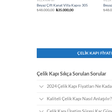
VILLA KAPISI
VILLA
Beyaz Çift Kanat Villa Kapısı 305
Beyaz
Orijinal
Şu
₺
48.000,00
₺
35.000,00
₺
48.
fiyat:
andaki
₺48.000,00.
fiyat:
₺35.000,00.
ÇELIK KAPI FIYAT
Çelik Kapı Sıkça Sorulan Sorular
2024 Çelik Kapı Fiyatları Ne Kada
Kaliteli Çelik Kapı Nasıl Anlaşılır?
Çelik Kapı Üretim Süresi Kaç Gün