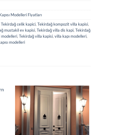
 Kapısı Modelleri Fiyatları
,
Tekirdağ celik kapici
,
Tekirdağ kompozit villa kapisi
,
ağ mustakil ev kapisi
,
Tekirdağ villa dis kapi
,
Tekirdağ
i modelleri
,
Tekirdağ villa kapisi
,
villa kapı modelleri
,
kapısı modelleri
.