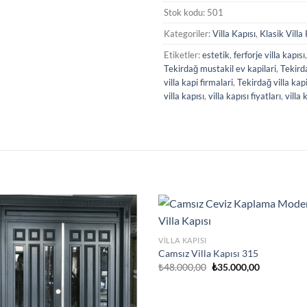
Stok kodu:
501
Kategoriler:
Villa Kapısı
,
Klasik Villa
Etiketler:
estetik
,
ferforje villa kapısı
Tekirdağ mustakil ev kapilari
,
Tekird
villa kapi firmalari
,
Tekirdağ villa kap
villa kapısı
,
villa kapısı fiyatları
,
villa 
VILLA KAPISI
Camsız Villa Kapısı 315
Orijinal
Şu
₺
48.000,00
₺
35.000,00
fiyat:
andaki
₺48.000,00.
fiyat:
₺35.000,00