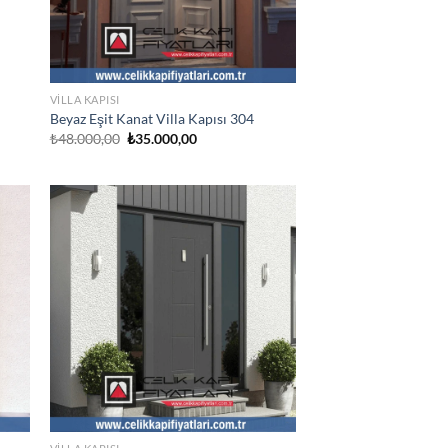
VILLA KAPISI
Beyaz Eşit Kanat Villa Kapısı 304
Orijinal
Şu
₺
48.000,00
₺
35.000,00
fiyat:
andaki
₺48.000,00.
fiyat:
₺35.000,00.