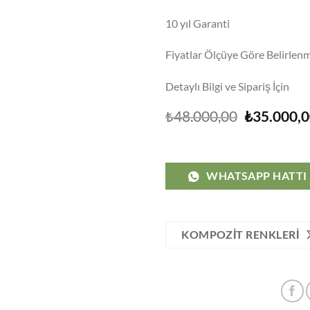
10 yıl Garanti
Fiyatlar Ölçüye Göre Belirlenm
Detaylı Bilgi ve Sipariş İçin
Orijinal
₺
48.000,00
₺
35.000,
fiyat:
₺48.000,0
WHATSAPP HATTI
KOMPOZIT RENKLERI