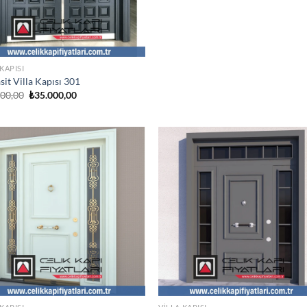
 KAPISI
sit Villa Kapısı 301
Orijinal
Şu
000,00
₺
35.000,00
fiyat:
andaki
₺48.000,00.
fiyat:
₺35.000,00.