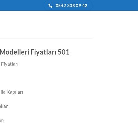
0542 338 09 42
 Modelleri Fiyatları 501
 Fiyatları
la Kapıları
ekan
im
j