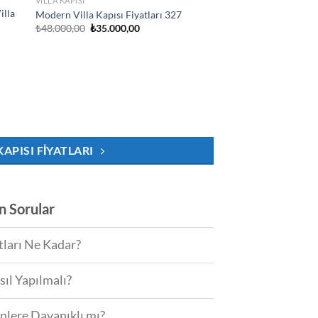
VILLA KAPISI
illa
Modern Villa Kapısı Fiyatları 327
Orijinal
Şu
₺
48.000,00
₺
35.000,00
fiyat:
andaki
₺48.000,00.
fiyat:
₺35.000,00.
.
KAPISI FIYATLARI
an Sorular
tları Ne Kadar?
sıl Yapılmalı?
enlere Dayanıklı mı?