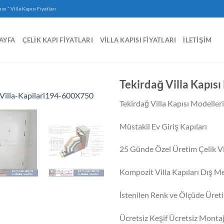
-
ısı
Villa Kapısı Fiyatları
AYFA
ÇELIK KAPI FIYATLARI
VILLA KAPISI FIYATLARI
İLETIŞIM
Tekirdağ Villa Kapısı
Tekirdağ Villa Kapısı Modelleri
Müstakil Ev Giriş Kapıları
25 Günde Özel Üretim Çelik Vil
Kompozit Villa Kapıları Dış M
İstenilen Renk ve Ölçüde Üret
Ücretsiz Keşif Ücretsiz Monta