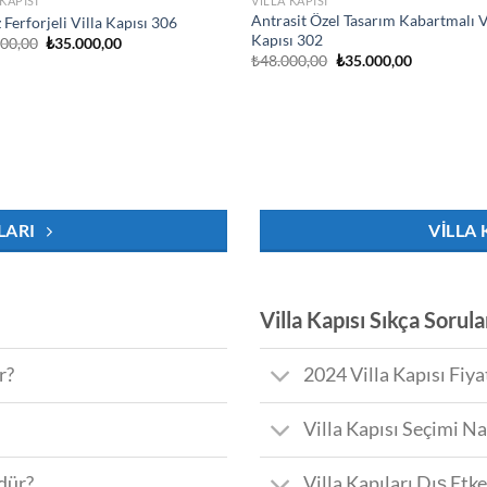
 KAPISI
VILLA KAPISI
Antrasit Özel Tasarım Kabartmalı V
 Ferforjeli Villa Kapısı 306
Kapısı 302
Orijinal
Şu
000,00
₺
35.000,00
fiyat:
andaki
Orijinal
Şu
₺
48.000,00
₺
35.000,00
₺48.000,00.
fiyat:
fiyat:
andaki
₺35.000,00.
₺48.000,00.
fiyat:
₺35.000,00
LARI
VILLA 
Villa Kapısı Sıkça Sorul
r?
2024 Villa Kapısı Fiya
Villa Kapısı Seçimi Na
dür?
Villa Kapıları Dış Etk