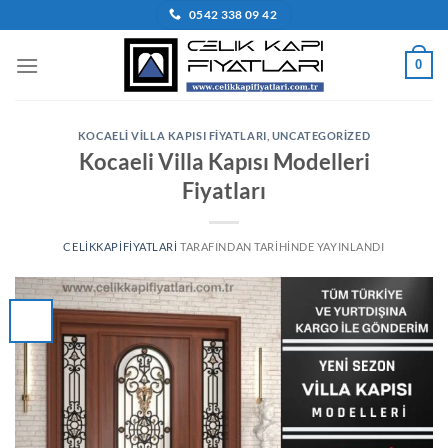
İçeriğe
0542 338 09 42
atla
0
KOCAELI VILLA KAPISI FIYATLARI
,
UNCATEGORIZED
Kocaeli Villa Kapısı Modelleri
Fiyatları
CELIKKAPIFIYATLARI
TARAFINDAN
TARIHINDE YAYINLANDI