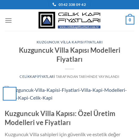
İçeriğe
0542 338 09 42
atla
0
KUZGUNCUK VILLA KAPISI FIYATLARI
Kuzguncuk Villa Kapısı Modelleri
Fiyatları
CELIKKAPIFIYATLARI
TARAFINDAN
TARIHINDE YAYINLANDI
Kuzguncuk Villa Kapısı: Özel Üretim
Modelleri ve Fiyatları
Kuzguncuk Villa sahipleri için güvenlik ve estetik değer