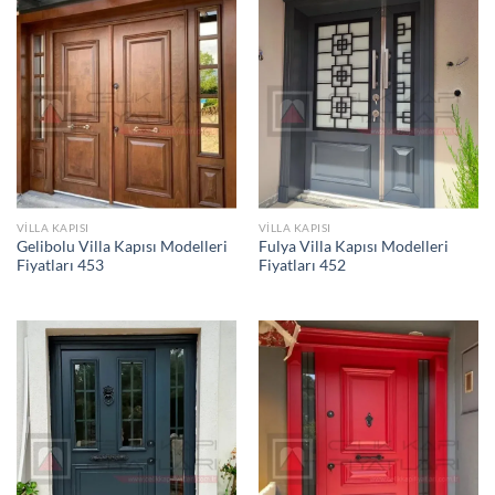
VILLA KAPISI
VILLA KAPISI
Gelibolu Villa Kapısı Modelleri
Fulya Villa Kapısı Modelleri
Fiyatları 453
Fiyatları 452