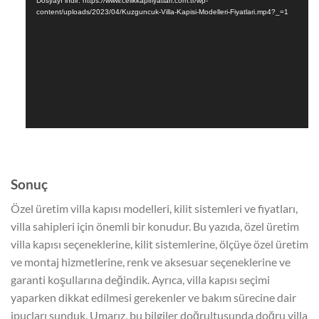
Dosyayı indir: https://www.celikkapifiyatlari.com.tr/wp-
content/uploads/2023/04/Kuzguncuk-Villa-Kapisi-Modelleri-Fiyatlari.mp4?_=1
Sonuç
Özel üretim villa kapısı modelleri, kilit sistemleri ve fiyatları,
villa sahipleri için önemli bir konudur. Bu yazıda, özel üretim
villa kapısı seçeneklerine, kilit sistemlerine, ölçüye özel üretim
ve montaj hizmetlerine, renk ve aksesuar seçeneklerine ve
garanti koşullarına değindik. Ayrıca, villa kapısı seçimi
yaparken dikkat edilmesi gerekenler ve bakım sürecine dair
ipuçları sunduk. Umarız, bu bilgiler doğrultusunda doğru villa